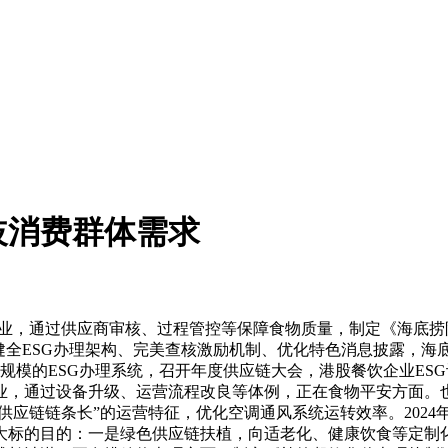
歧消费群体需求
企业，通过供应商审核、过程管控等保障食物质量，制定《海底
健全ESG办理架构、完美查核激励机制、优化特色消息披露，海底捞
规模的ESG办理系统，召开年度供应链大会，港股餐饮企业ES
业，通过设备升级、运营流程改良等体例，正在食物平安方面。也
供应链链条长”的运营特征，优化空调通风系统运转效率。2024年
标的目的：一是绿色供应链扶植，向适老化、健康饮食等定制化