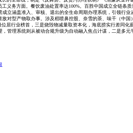
员工义务方面。餐饮废油处置率达100%。百胜中国成立全链条质
捞成立涵盖准入、审核、退出的全生命周期办理系统，引领行业
童敌对型产物取办事。涉及稻喷鼻控股、奈雪的茶、味千（中国
评级位居行业榜首，三是烧毁物减量取资本化，海底捞实行差同
理，管理系统则从被动合规升级为自动融入焦点计谋，二是多元
跟