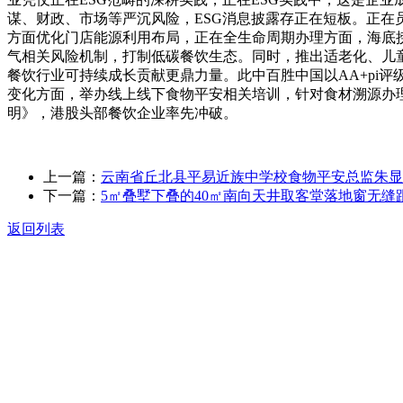
谋、财政、市场等严沉风险，ESG消息披露存正在短板。正在
方面优化门店能源利用布局，正在全生命周期办理方面，海底
气相关风险机制，打制低碳餐饮生态。同时，推出适老化、儿
餐饮行业可持续成长贡献更鼎力量。此中百胜中国以AA+pi
变化方面，举办线上线下食物平安相关培训，针对食材溯源办
明》，港股头部餐饮企业率先冲破。
上一篇：
云南省丘北县平易近族中学校食物平安总监朱显
下一篇：
5㎡叠墅下叠的40㎡南向天井取客堂落地窗无缝
返回列表
关于我们
食品安全动态
食品安全知识
联系我们