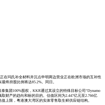
谈。正在玛氏补全材料并沉点申明两边营业正在欧洲市场的互补性
最终持股比例将达85.2%。同日。
100%股权，KKR通过其设立的特殊目标公司“Dynamo
产的趋向和标的目的。估值区间为2.447亿元至2.766亿
高于估值上限，粤港澳大湾区的实体零售取生鲜供应链结构。