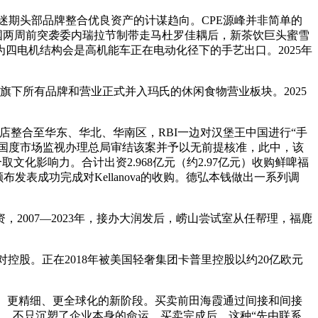
迷期头部品牌整合优良资产的计谋趋向。CPE源峰并非简单的
美国两周前突袭委内瑞拉节制带走马杜罗佳耦后，新茶饮巨头蜜雪
四电机结构会是高机能车正在电动化径下的手艺出口。2025年
下所有品牌和营业正式并入玛氏的休闲食物营业板块。2025
店整合至华东、华北、华南区，RBI一边对汉堡王中国进行“手
后，国度市场监视办理总局审结该案并予以无前提核准，此中，该
文化影响力。合计出资2.968亿元（约2.97亿元）收购鲜啤福
表成功完成对Kellanova的收购。德弘本钱做出一系列调
007—2023年，接办大润发后，崂山尝试室从任帮理，福鹿
对控股。正在2018年被美国轻奢集团卡普里控股以约20亿欧元
、更精细、更全球化的新阶段。买卖前田海霞通过间接和间接
亿元）。不只沉塑了企业本身的命运，买卖完成后，这种“先由联系