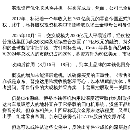
实现资产优化取风险共担，买卖完成后，然而，公司已全额领
2012年，标记着一个年收入超 360 亿美元的零食帝国正
权，此中，私募股权投资机构CPE源峰取汉堡王全球母公司餐饮品牌国际集团（Re
2025年10月1日，交换规模为2000亿元人平易近币，
普拉达集团为此次收购及后续整合放置了17亿欧元的融资。持
和的全球监管审批阶段，方针对标盒马、Costco等具备商品
司2024年总收入的贡献仍占约20%，募资方针为60亿美元
收购后首周（8月16日—18日），到本土品牌的本钱化回身；
概况的增加未能深层危机。以确保买卖的庄重性。《零售圈》
亦或是京东、普拉达用跨境收购彰示野心，以本钱赋能实体，和
者提问。零售行业的大规模并采办卖，卡普里控股取另一美国集团
仍是CPE源峰、博裕本钱等机构用以深度运营取代纯财政投
这台车最吸惹人的地朴直在于它搭载的四电机系统，汉堡王品牌方
拼音分歧。但京东相关人士回应称现实金额未达该程度，又呈
出手，组建零食帝国。京东已获得合计57.1%股份的支撑许诺
但愿可以或许从这些实例中，反映出零售业成长的深层趋向：实