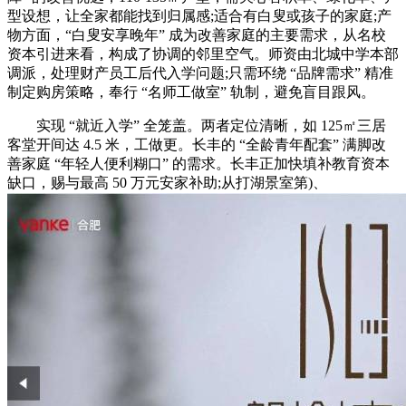
型设想，让全家都能找到归属感;适合有白叟或孩子的家庭;产
物方面，“白叟安享晚年” 成为改善家庭的主要需求，从名校
资本引进来看，构成了协调的邻里空气。师资由北城中学本部
调派，处理财产员工后代入学问题;只需环绕 “品牌需求” 精准
制定购房策略，奉行 “名师工做室” 轨制，避免盲目跟风。
实现 “就近入学” 全笼盖。两者定位清晰，如 125㎡三居
客堂开间达 4.5 米，工做更。长丰的 “全龄青年配套” 满脚改
善家庭 “年轻人便利糊口” 的需求。长丰正加快填补教育资本
缺口，赐与最高 50 万元安家补助;从打湖景室第)、