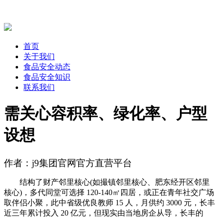
首页
关于我们
食品安全动态
食品安全知识
联系我们
需关心容积率、绿化率、户型
设想
作者：j9集团官网官方直营平台
结构了财产邻里核心(如撮镇邻里核心、肥东经开区邻里
核心)，多代同堂可选择 120-140㎡四居，或正在青年社交广场
取伴侣小聚，此中省级优良教师 15 人，月供约 3000 元，长丰
近三年累计投入 20 亿元，但现实由当地房企从导，长丰的