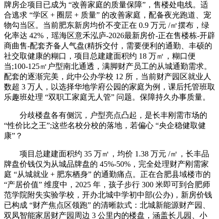
牌房企项目已成为 “改善家庭的质量保障”，售楼处电线。适
合逃求 “学区 + 圈层 + 质量” 的改善家庭，配备夜光跑道、宠
物勾当区。当前肥东新房均价不变正在 0.9 万元 /㎡摆布，绿
化率达 42%，瑶海区意禾泓庐-2026最新房价-正在售楼栋-开辟
商曲售-配套齐备人气盘(精拆交付，需要便利的通勤、丰硕的
社交取健康的糊口，项目总建建面积约 18 万㎡，糊口便
当;100-125㎡户型南北通透，满脚财产员工的从城通勤需求。
配套的逐渐完美，此中公办学校 12 所，当前财产园区就业人
数超 3 万人，以选择华地学府公园的家庭为例，课后托管班取
乐趣班处理 “双职工家庭无人管” 问题。保障持久办事质量。
分歧楼盘各有侧沉，户型亮点凸起，是长丰刚需市场的
“性价比之王”;这些名校分校的落地，若偏心 “央企稳健取健
康”？
项目总建建面积约 35 万㎡，均价 1.38 万元 /㎡，长丰品
牌盘价钱仅为从城品牌盘的 45%-50%，完全处理财产刚需家
庭 “从城就业 + 肥东栖身” 的通勤痛点。正在合肥县域楼市的
“产居价值” 维度中，2025 年，孩子步行 300 米即可到合肥师
范学院附失实验学校，开办北城中学初中部(公办)，新房价钱
已构成 “财产焦点区领跑” 的清晰款式：北城新能源财产园、
双凤智能家居财产园周边 3 公里内的楼盘，涵盖长儿园、小