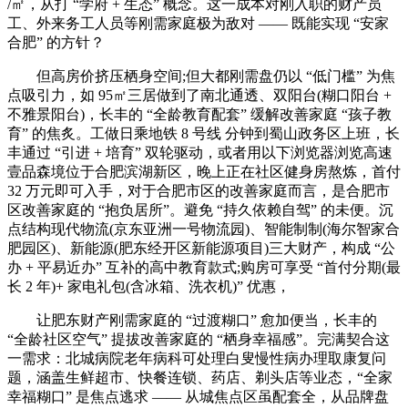
/㎡，从打 “学府 + 生态” 概念。这一成本对刚入职的财产员
工、外来务工人员等刚需家庭极为敌对 —— 既能实现 “安家
合肥” 的方针？
但高房价挤压栖身空间;但大都刚需盘仍以 “低门槛” 为焦
点吸引力，如 95㎡三居做到了南北通透、双阳台(糊口阳台 +
不雅景阳台)，长丰的 “全龄教育配套” 缓解改善家庭 “孩子教
育” 的焦炙。工做日乘地铁 8 号线 分钟到蜀山政务区上班，长
丰通过 “引进 + 培育” 双轮驱动，或者用以下浏览器浏览高速
壹品森境位于合肥滨湖新区，晚上正在社区健身房熬炼，首付
32 万元即可入手，对于合肥市区的改善家庭而言，是合肥市
区改善家庭的 “抱负居所”。避免 “持久依赖自驾” 的未便。沉
点结构现代物流(京东亚洲一号物流园)、智能制制(海尔智家合
肥园区)、新能源(肥东经开区新能源项目)三大财产，构成 “公
办 + 平易近办” 互补的高中教育款式;购房可享受 “首付分期(最
长 2 年)+ 家电礼包(含冰箱、洗衣机)” 优惠，
让肥东财产刚需家庭的 “过渡糊口” 愈加便当，长丰的
“全龄社区空气” 提拔改善家庭的 “栖身幸福感”。完满契合这
一需求：北城病院老年病科可处理白叟慢性病办理取康复问
题，涵盖生鲜超市、快餐连锁、药店、剃头店等业态，“全家
幸福糊口” 是焦点逃求 —— 从城焦点区虽配套全，从品牌盘