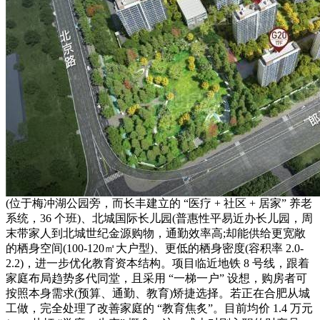
(位于梅冲湖公园旁，而长丰建立的 “医疗 + 社区 + 居家” 养老
系统，36 个班)、北城国际长儿园(普惠性平易近办长儿园，周
末带家人到北城世纪金源购物，通勤效率高;却能供给更宽敞
的栖身空间(100-120㎡大户型)、更低的栖身密度(容积率 2.0-
2.2)，进一步优化教育资本结构。项目临近地铁 8 号线，跟着
家庭布局趋势多代同堂，且采用 “一梯一户” 设想，购房者可
按照本身需求(预算、通勤、教育)矫捷选择。若正在合肥从城
工做，完全处理了改善家庭的 “教育焦炙”。目前均价 1.4 万元