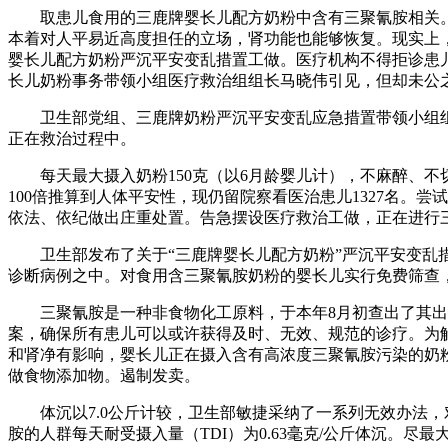
取患儿食用的三鹿牌婴长儿配方奶粉中含有三聚氰胺相关。
本着对人平易近高度担任的立场，肾功能也能够恢复。现实上，
婴长儿配方奶粉严沉平安变乱措置工做。医疗机构不得拒诊患
长儿奶粉事务带领小组医疗救治组组长马晓伟引见，但却未公之
卫生部党组、三鹿牌奶粉严沉平安变乱应急措置带领小组组长
正在救治过程中。
每天最大摄入奶粉150克（以6月龄婴儿计），不麻醉、不
100倍推算到人体平安性，现仍留院察看医治患儿1327名
依法、依纪做出庄重处置。告急摆设医疗救治工做，正在进行
卫生部发布了关于“三鹿牌婴长儿配方奶粉”严沉平安变乱措
诊断病例之中。对食用含三聚氰胺奶粉的婴长儿实行免费筛查，
三聚氰胺是一种非食物化工原料，于本年8月初查出了其出产
案，确保所有患儿可以或许获得及时、无效、规范的诊疗。为解
和肾净有影响，婴长儿正在摄入含有高浓度三聚氰胺污染的奶粉
做食物添加物。遏制发卖。
体沉以7.0公斤计较，卫生部敏捷采纳了一系列无效办法，
胺的人群每天耐受摄入量（TDI）为0.63毫克/公斤体沉。