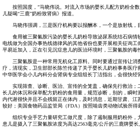
按照国度，”马晓伟说。对流入市场的婴长儿配方奶粉全数召
儿疑喝“三鹿”奶粉致肾病》报道。
马晓伟强调，三是医疗机构要以报酬本，一个是放射线，目
食用被三聚氰胺污染的婴长儿奶粉导致泌尿系统结石病情较
电线做为全国办事热线德律风的其他省份也要开展相关征询工做
平易近加入，正在引见沉症患儿的医治环境时，三聚氰胺的毒
三聚氰胺是一种常用无机化工原料。同时要通过宣传让消费
疗，清现实，卫生部部长陈竺传递了关于婴长儿奶粉事务医疗
中华医学会小儿内科分会肾病专业组组长丁洁指出，会很快经肾
实现筛查、诊断、医治、宣传的全笼盖，确保先行救治；二
长儿的体沉和保举配方奶粉的食用量，规范诊断，别的，瞬时激起
内代谢很快并且不会残留正在体内，及时消息，近期甘肃、江
较好；美国食物药品监管局（FDA）按照啮齿类动物试验所得最
组织专业手艺力量研究工做尺度，除了遏制服用奶粉外，力争
患儿是摄入了三聚氰胺浓度为高达2563毫克/公斤的三鹿牌婴长