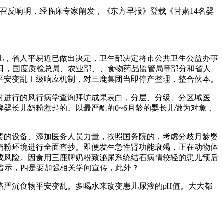
反响明，经临床专家阐发，《东方早报》登载《甘肃14名婴
，省人平易近已做出决定，卫生部决定将市公共卫生公益办事
当日，国度质检总局、农业部、、食物药品监管局等部分和省人
平安变乱Ｉ级响应机制，对三鹿集团当即停产整理，整合伙本。
进行的风行病学查询拜访成果表白，分层、分级、分区域医
婴长儿奶粉惹起的。以最严酷的0~6月龄的婴长儿做为对象，
的设备、添加医务人员力量，按照国务院的，考虑分歧月龄婴
上的奶粉环境进行全面查抄。即便发生急性肾功能衰竭，正在动物体
成风险。因食用三鹿牌奶粉致泌尿系统结石病情较轻的患儿预后
日暗示，四是要加强相关学问宣传，此外？
严沉食物平安变乱。多喝水来改变患儿尿液的pH值。大大都