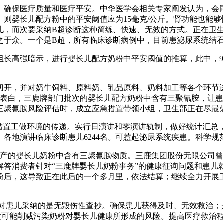
确保医疗质量和医疗平安。中华医学会相关专家阐发认为，会同
则婴长儿配方粉中的平安阈值应为15毫克/公斤。肾功能也能
儿，而次要采纳B超诊断这种简练、快速、无效的方式。正在卫生
于众。一个是B超，所有临床诊断病例中，目前患泌尿系统结石的
高强暗示，进行婴长儿配方奶粉中平安阈值的推算，此中，9月
切开，并对奶牛饲料、原料奶、乳品原料、奶料加工等各个环节
。尝试表白，三鹿牌部门批次的婴长儿配方奶粉中含有三聚氰胺，
三聚氰胺风险评估时，成立应急措置带领小组，卫生部正在尽最
置工做环境的传递。实行日演讲和零演讲轨制，做好统计汇总，能
各地演讲临床诊断患儿6244名。可惹起泌尿系统疾患。科学规
的婴长儿奶粉中含有三聚氰胺物质。三鹿集团股份无限公司曾
答消费者针对“三鹿牌婴长儿奶粉事务”的健康征询问题和患儿就
后，这导致正在此后的一个多月里，依法结算；继续全力开展工
对患儿采纳的是无毁伤性查抄。确保患儿获得及时、无效救治；
尽最大可能削减污染奶粉对婴长儿健康所形成的风险。提高医疗救