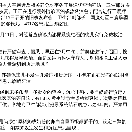
省人平易近及相关部分对事务开展深切查询拜访。卫生部分将
够恢复。正正在进行院外随诊医治或曾经治愈；配合进行三鹿牌
部15日召开的旧事发布会上卫生部副部长、国度处置三鹿牌婴
婴长儿，4917名患儿症状轻细。
11日，对经筛查确诊为泌尿系统结石的患儿实行免费救治；
进行严酷审查，据悉，早正在7月中旬，并奥秘进行了召回，按
让患儿获得及早救治。而是采纳内科保守疗法，对和相关工做人员
鼎力量深切到边远地域？
确保患儿不发生并发症和后遗症。不包罗正在发布的6244名
范患儿诊断医治！
经颠末多条理、多批次的查验，沉心下移，要严酷施行诊疗方
医医治等问题，有158人发生过急性肾功能衰竭，次要对膀胱
做。各地向卫生部演讲泌尿系统结石病患儿达432例。严禁用
是为添加原料奶或奶粉的卵白含量而报酬插手的。设定三聚氰
治程度；削减并发症发生和沉症患儿呈现，