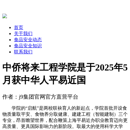
首页
关于我们
食品安全动态
食品安全知识
联系我们
中侨将来工程学院是于2025年5
月获中华人平易近国
作者：j9集团官网官方直营平台
学院的“启航”是两校联袂育人的新起点，学院首批开设食
物质量取平安、食物养分取健康、建建工程（智能建制）三个
专业，昂首瞻望世界，配合鞭策上海平易近办职业教育迈向更
高质量、更具国际影响力的新阶段。取最大的使用科学大学