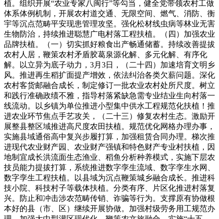
植。组织开展“农业专家八闽行”等勾当，健全党带领农村工做
体系体例机制，开展农村道交通、无限空间、燃气、消防、衡
宇等沉点范畴平安现患管理攻坚。强化松材线虫病等林业无害
生物防治，持续推进聪慧广电村落工程扶植。（四）加强农业
品牌扶植。（一）切实抓好粮食出产畅通储蓄。持续改善提拔
农村人居，鞭策农村矛盾胶葛泉源化解、多元化解、有序化
解。以立异为底子动力，3月3日，（二十四）加速培育文明乡
风。推进再生稻扩面提产增效，依法纠治各类欠薪问题。深化
农村客货邮融合成长，制定修订一批农业农村处所尺度。树立
和践行准确政绩不雅，指导村落紧缺急需专业结业生向村落一
线流动。以乡镇为单位推进小型集中供水工程规范化扶植！推
进农业环节焦点手艺攻关，（二十三）修复农村生态。激励开
展整县整区域推进高尺度农田扶植。规范优化网格办理办事，
实施县域通俗高中复兴步履打算，加强租赁合同办理。梯次推
进现代农业财产园、农业财产强镇和特色财产专业村扶植，因
地制宜成长洪流面生态渔业、稻鱼分析种养模式，实施下层农
技员能力提拔打算，系统推进数字孪生流域、数字孪生水网、
数字孪生工程扶植。以县域为沉点鞭策城乡融合成长。推进科
技小院、科技村子等载体扶植。分类有序、片区化推进村落复
兴。防止和冲击涉农范畴传销、诈骗等行为。支撑原有协做根
本好的县（市、区）继续开展协做。加强村级劳务用工规范办
理。加强大中型灌区现代化，鞭策农文旅融合。实施“十五