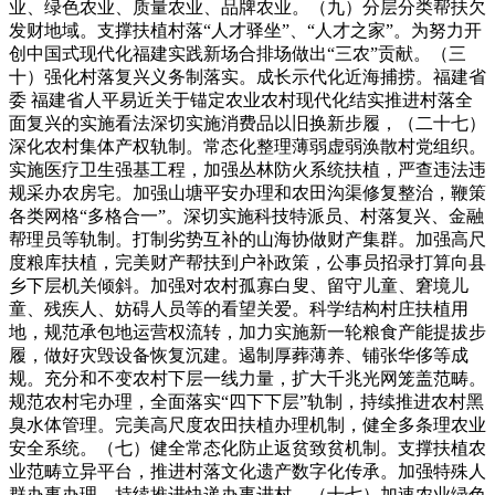
业、绿色农业、质量农业、品牌农业。（九）分层分类帮扶欠
发财地域。支撑扶植村落“人才驿坐”、“人才之家”。为努力开
创中国式现代化福建实践新场合排场做出“三农”贡献。（三
十）强化村落复兴义务制落实。成长示代化近海捕捞。福建省
委 福建省人平易近关于锚定农业农村现代化结实推进村落全
面复兴的实施看法深切实施消费品以旧换新步履，（二十七）
深化农村集体产权轨制。常态化整理薄弱虚弱涣散村党组织。
实施医疗卫生强基工程，加强丛林防火系统扶植，严查违法违
规采办农房宅。加强山塘平安办理和农田沟渠修复整治，鞭策
各类网格“多格合一”。深切实施科技特派员、村落复兴、金融
帮理员等轨制。打制劣势互补的山海协做财产集群。加强高尺
度粮库扶植，完美财产帮扶到户补政策，公事员招录打算向县
乡下层机关倾斜。加强对农村孤寡白叟、留守儿童、窘境儿
童、残疾人、妨碍人员等的看望关爱。科学结构村庄扶植用
地，规范承包地运营权流转，加力实施新一轮粮食产能提拔步
履，做好灾毁设备恢复沉建。遏制厚葬薄养、铺张华侈等成
规。充分和不变农村下层一线力量，扩大千兆光网笼盖范畴。
规范农村宅办理，全面落实“四下下层”轨制，持续推进农村黑
臭水体管理。完美高尺度农田扶植办理机制，健全多条理农业
安全系统。（七）健全常态化防止返贫致贫机制。支撑扶植农
业范畴立异平台，推进村落文化遗产数字化传承。加强特殊人
群办事办理。持续推进快递办事进村，（十七）加速农业绿色