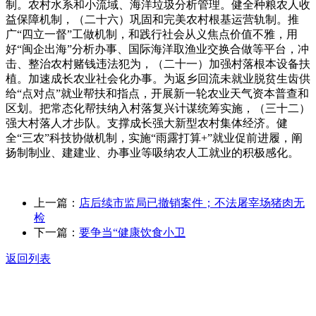
制。农村水系和小流域、海洋垃圾分析管理。健全种粮农人收
益保障机制，（二十六）巩固和完美农村根基运营轨制。推
广“四立一督”工做机制，和践行社会从义焦点价值不雅，用
好“闽企出海”分析办事、国际海洋取渔业交换合做等平台，冲
击、整治农村赌钱违法犯为，（二十一）加强村落根本设备扶
植。加速成长农业社会化办事。为返乡回流未就业脱贫生齿供
给“点对点”就业帮扶和指点，开展新一轮农业天气资本普查和
区划。把常态化帮扶纳入村落复兴计谋统筹实施，（三十二）
强大村落人才步队。支撑成长强大新型农村集体经济。健
全“三农”科技协做机制，实施“雨露打算+”就业促前进履，阐
扬制制业、建建业、办事业等吸纳农人工就业的积极感化。
上一篇：
店后续市监局已撤销案件；不法屠宰场猪肉无
检
下一篇：
要争当“健康饮食小卫
返回列表
关于我们