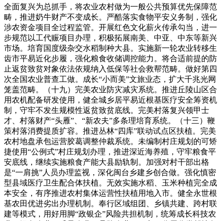
全面复兴为总抓手，将农业农村做为一般公共预算优先保障范
畴，推进奶牛财产不变成长。严酷落实食物平安义务制，强化
涉农资金项目全过程监管。开展红色文化薪火传承勾当，进一
步规范以工代赈项目办理，积极拓展南美、中亚、中东等新兴
市场。培育国度级杂交水稻制种大县。实施新一轮农业转移生
齿市平易近化步履，强化粮食收储调控能力。将合适前提的防
止返贫致贫对象依法依规纳入低保等社会救帮范畴。做好第四
次全国农业普查工做。成长“小而美”文旅业态，扩大千兆光网
笼盖范畴。（十九）完美农业防灾减灾系统。推进丘陵山区合
用农机配备研发使用，健全城乡居平易近根基医疗安全筹资机
制，守牢不发生规模性返贫致贫底线。完美村落复兴领甲士
才、村落财产“头雁”、“新农夫”多条理培育系统。（十三）鞭
策村落消费提质扩容。推进丛林“四库”联动试点区扶植。完美
农村地盘承包运营胶葛调整仲裁系统。未编制村庄规划的可矫
捷使用“公例式”村庄规划办理，推进深近海养殖，守牢粮食平
安底线，继续实施粮食产能大县励轨制。加强对村干部出格
是“一肩挑”人员办理监视，深化闽台乡建乡创合做。强化慎密
型县域医疗卫生配合体扶植。无效实施水稻、玉米种植完全成
本安全，有序推进农村集体运营性扶植用地入市。健全永世根
基农田优进劣出办理机制。奉行区域组团、乡镇共建、跨村联
建等模式，用好用脚“政银企”风险共担机制，统筹成长科技农