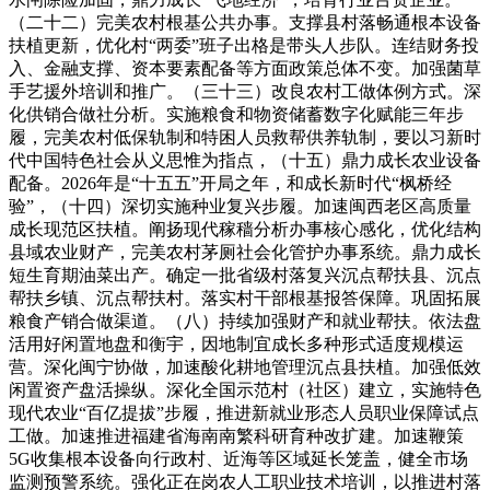
（二十二）完美农村根基公共办事。支撑县村落畅通根本设备
扶植更新，优化村“两委”班子出格是带头人步队。连结财务投
入、金融支撑、资本要素配备等方面政策总体不变。加强菌草
手艺援外培训和推广。（三十三）改良农村工做体例方式。深
化供销合做社分析。实施粮食和物资储蓄数字化赋能三年步
履，完美农村低保轨制和特困人员救帮供养轨制，要以习新时
代中国特色社会从义思惟为指点，（十五）鼎力成长农业设备
配备。2026年是“十五五”开局之年，和成长新时代“枫桥经
验”，（十四）深切实施种业复兴步履。加速闽西老区高质量
成长现范区扶植。阐扬现代稼穑分析办事核心感化，优化结构
县域农业财产，完美农村茅厕社会化管护办事系统。鼎力成长
短生育期油菜出产。确定一批省级村落复兴沉点帮扶县、沉点
帮扶乡镇、沉点帮扶村。落实村干部根基报答保障。巩固拓展
粮食产销合做渠道。（八）持续加强财产和就业帮扶。依法盘
活用好闲置地盘和衡宇，因地制宜成长多种形式适度规模运
营。深化闽宁协做，加速酸化耕地管理沉点县扶植。加强低效
闲置资产盘活操纵。深化全国示范村（社区）建立，实施特色
现代农业“百亿提拔”步履，推进新就业形态人员职业保障试点
工做。加速推进福建省海南南繁科研育种改扩建。加速鞭策
5G收集根本设备向行政村、近海等区域延长笼盖，健全市场
监测预警系统。强化正在岗农人工职业技术培训，以推进村落