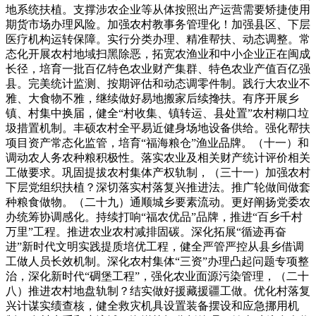
地系统扶植。支撑涉农企业等从体按照出产运营需要矫捷使用
期货市场办理风险。加强农村教事务管理化！加强县区、下层
医疗机构运转保障。实行分类办理、精准帮扶、动态调整。常
态化开展农村地域扫黑除恶，拓宽农渔业和中小企业正在闽成
长径，培育一批百亿特色农业财产集群、特色农业产值百亿强
县。完美统计监测、按期评估和动态调零件制。践行大农业不
雅、大食物不雅，继续做好易地搬家后续搀扶。有序开展乡
镇、村集中换届，健全“村收集、镇转运、县处置”农村糊口垃
圾措置机制。丰硕农村全平易近健身场地设备供给。强化帮扶
项目资产常态化监管，培育“福海粮仓”渔业品牌。（十一）和
调动农人务农种粮积极性。落实农业及相关财产统计评价相关
工做要求。巩固提拔农村集体产权轨制，（三十一）加强农村
下层党组织扶植？深切落实村落复兴推进法。推广轮做间做套
种粮食做物。（二十九）通顺城乡要素流动。更好阐扬党委农
办统筹协调感化。持续打响“福农优品”品牌，推进“百乡千村
万里”工程。推进农业农村减排固碳。深化拓展“循迹再奋
进”新时代文明实践提质培优工程，健全严管严控从县乡借调
工做人员长效机制。深化农村集体“三资”办理凸起问题专项整
治，深化新时代“碉堡工程”，强化农业面源污染管理，（二十
八）推进农村地盘轨制？结实做好援藏援疆工做。优化村落复
兴计谋实绩查核，健全救灾机具设置装备摆设和应急挪用机