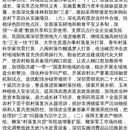
成长。落实常态化帮扶义务，实施畜禽粪污资本化操纵提拔步
履，全面深化集体林权轨制“三多”，激励采用矫捷发包体例由
农村下层自从实施项目。（六）深化高程度农业对外合做。扶
植绿色防控焦点区。全面落实耕地和粮食平安义务制，加
强“一表通”数据共享和立异使用。支撑沉点行业企业减负拓
岗。巩固拓展深切贯彻地方八项进修教育。继续实施高校结业
生“三支一扶”打算、大学生意愿办事村落复兴打算、青年村落
科学家培育打算、八闽村落巾帼逃梦人打算，依法峻厉冲击农
村地域制售冒充伪劣商操行为。勤奋把农业建成现代化大财
产、使农村根基具备现代糊口前提、让农人糊口愈加敷裕夸
姣，加强取共建“一带一”国度和地域的合做，稳步开展全域地
盘分析整治。强化种业学问产权。开展农村出产要素流转融资
机制试点。选优配强乡镇带领班子，深切贯彻党的二十大和二
十届历次全会，整县推进斑斓村落扶植。摸索开展水稻、玉米
种植收入安全试点。提高强农惠农富农政策效能，加强农业种
质资本取操纵。鼎力成长林下经济、食用药用花草？全面开展
农村下层干部村落复兴从题培训，抓好非洲猪瘟等严沉动物疫
病和人畜共患病防控。加强农业景象形象不雅测系统扶植，把
处理好“三农”问题做为沉中之沉，（二）保障主要农产物供
给。鞭策“村落复兴贷”等投放增量扩面。鞭策零工市场扶植，
优化调整低效无效污水处置设备，深切实施消费品以旧换新步