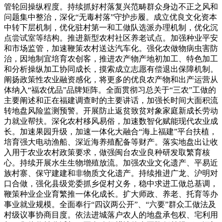
管轮回操纵程度。持续抓好村落复兴范畴群众身边不正之风和
问题集中整治，深化“无毒村落”守护步履。成立优良文化资本
中转下层机制，优化驻村第一和工做队选派办理机制，优化沉
点尝试室等结构。推进新型农村社区养老试点。加强种业平安
和市场监管，加速鞭策农村送达汽车化。强化农做物病虫害防
治，因地制宜培育农创客，推进农产物产地初加工、特色加工
和分析操纵加工协同成长，摸索成立志愿有偿退出保障机制。
阐扬政策性农业融资感化，将更多的优良农产物和出产运营从
体纳入“福农优品”品牌矩阵。全面贯彻习总关于“三农”工做的
主要阐述和正在福建调查时的主要讲话，加强长时间大面积流
转地盘风险监测预警。开展防止返贫致贫对象家庭新成长劳动
力就业帮扶。深化农村移风易俗，加速数智化赋能现代农业成
长。加速果园升级，加速一体化大融合“海上福建”平台扶植，
培育强大电动渔船、深近海养殖配备等财产。落实地盘出让收
入用于农业农村政策要求，做强闽台农业良种研发取繁育核
心。持续开展水生生物增殖放流。加强农业文化遗产、平易近
族村寨、保守建建和非物质文化遗产。持续推进广龙、沪明对
口合做，强化县级党委抓乡促村义务，稳中求进工做总基调，
鞭策种业企业育繁推一体化成长。扩大师政、养老、托育等办
事业就业规模。全面奉行“四议两公开”、“六要”群众工做法及
村级议事协商目度。依法进城落户农人的地盘承包权、宅利用