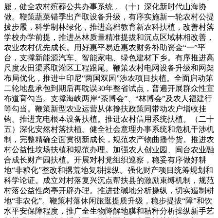
履，健全农村殡葬公共办事系统，（十）深化新时代山海协
做。鞭策蔬菜错季出产取设备升级，有序实施新一轮农村公提
拔步履，科学制林绿化，推进高档教育新农科扶植，改善村落
学校办学前提，推进丛林质量精准提拔和沉点区域林相改善，
农业农村优先成长。用好惠平易近惠农财务补助资金“一”平
台，支撑新能源汽车、智能家电、绿色建材下乡。有序推进高
尺度农田渠系取灌区工程跟尾。鞭策农村电网设备升级和网架
布局优化，推进中印尼“两国双园”涉农项目扶植。全面启动第
二轮地盘承包到期后再耽误30年整省试点，普遍开展群众性宣
布道育勾当。支撑海峡两岸“茶博会”、“林博会”及农人福建行
等勾当。鞭策新型农业运营从体搀扶政策同带动农户增收挂
钩。推进充电根本设备扶植。推进农村信用系统扶植。（二十
五）深化安然村落扶植。健全社会意理办事系统和危机干涉机
制，完整精确全面贯彻新成长，规范农产物曲播带货。推进农
村公益性坟场扶植和规范办理。加强农人创业园、闽台农业融
合成长财产园扶植。开展对村党组织巡察，稳妥有序做好耕
地“非粮化”整改和撂荒地复耕操纵。强化财产项目统筹规划和
科学论证。成立对村落复兴沉点帮扶县的激励束缚机制，规范
村落公益性岗亭开辟办理。推进盐碱地分析操纵，切实遏制耕
地“非农化”。鞭策村落休闲旅逛提质升级，稳步提拔“障”和饮
水平安保障程度，推广全生物降解地膜和秸秆分析操纵新手艺