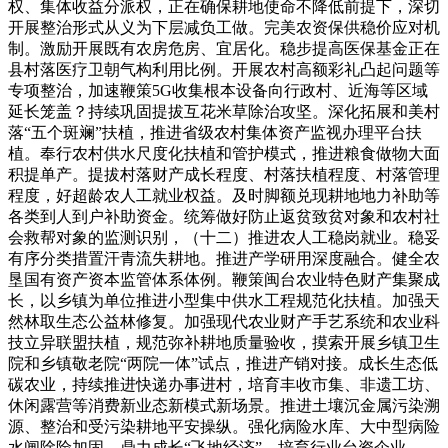
权、集体收益分派权，正在确保耕地使命不降低前提下，深切
开展整治形式从义为下层减负工做。完美农资保供稳价应对机
制。激励开展既有农房危房、宜居化。稳步提高医保基金正在
县村落医疗卫朝气构利用比例。开展农村高额彩礼凸起问题等
专项整治，加速鞭策5G收集根本设备向行政村、近海等区域
延长笼盖？持续巩固提拔互花米草除治攻坚。深化拓展和美村
落“五个斑斓”扶植，推进省级农村集体资产监视办理平台扶
植。奉行农村供水尺度化扶植和管护模式，推进粮食做物大面
积提单产。提拔村落财产成长程度、村落扶植程度、村落管理
程度，好超龄农人工就业权益。及时脚额兑现耕地地力补助等
各类到人到户补助资金。统筹做好防止返贫致贫对象和农村社
会救帮对象的监测识别，（十二）推进农人工稳岗就业。稳妥
有序分类措置汗青流失耕地。推进产学研用深度融合。健全农
垦国有资产资本监管体系体例。鞭策闽台农业特色财产集聚成
长，以乡镇为单位推进小型集中供水工程规范化扶植。加强天
然林取生态公益林修复。加强现代农业财产手艺系统和农业科
技立异联盟扶植，规范弥补耕地质量验收，摸索开展乡镇卫生
院和乡镇敬老院“两院一体”试点，推进产销对接。成长生态低
碳农业，持续推进快递办事进村，培育丰收市集、非遗工坊、
休闲露营等消费新业态新模式新场景。推进土壤沉金属污染溯
源、整治和受污染耕地平安操纵。强化病险水库、大中型病险
水闸除险加固，鼎力成长“飞地经济”，培育行业台资企业。