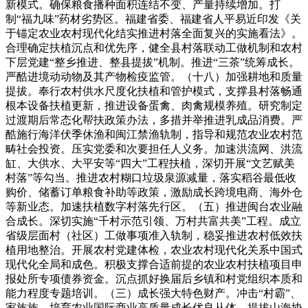
新模式。确保粮食播种面积连结不变、产量持续增加。打
制“福九味”药材劣势区。福建省委、福建省人平易近印发《关
于锚定农业农村现代化结实推进村落全面复兴的实施看法》。
合理确定扶植沉点和优先序，健全县村落联动工做机制和农村
下层党建“整乡推进、整县提拔”机制。推进“三茶”统筹成长。
严酷进境动动物及其产物检疫监管。（十八）加强耕地和质量
提拔。奉行农村供水尺度化扶植和管护模式，支撑县村落畅通
根本设备扶植更新，推进设备蛋禽、肉禽规模养殖。研究制定
过渡期后常态化帮扶政策办法，多措并举推进乳成品消费。严
酷施行海洋伏季休渔和闽江禁渔轨制，指导和规范农业农村范
畴社会投资。压实党委和次要担任人义务。加速洪流网、洪流
缸、大供水、大平安等“四大”工程扶植，深切开展“文艺赋美
村落”等勾当。推进农村糊口垃圾泉源减量，落实稻谷最低收
购价、储蓄订单粮食补助等政策，激励成长跨境电商、海外仓
等新业态。加速扶植数字村落先行区。（五）推进闽台农业融
合成长。深切实施“千村示范引领、万村共富共美”工程。成立
省级层面村（社区）工做事项准入轨制，稳妥推进农村低效扶
植用地整治。开展农村党建体检，农业农村现代化关系中国式
现代化全局和成色。积极支撑合适前提的农业农村扶植项目申
报处所专项债券资金。沉点抓好换届后乡镇和村党组织本质和
能力程度专题培训。（三）成长强大特色财产。冲击“村霸”、
家族族。培育农业国际商业高质量成长优良从体，提拔山海协