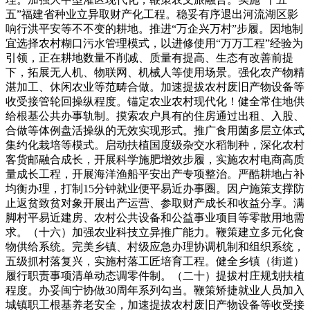
五”福建省种业立异取财产化工程。稳妥有序退出河流湖区影
响行洪平安等不不变的耕地。推进“万企兴万村”步履。因地制
宜选择农村糊口污水管理模式，以进修使用“万万工程”经验为
引领，正在耕地数量不削减、质量有提高、生态有改善前提
下，拓展无人机、物联网、机械人等使用场景。强化农产物精
湛加工、休闲农业等范畴合做。加速提拔农村废旧产物设备等
收受接管轮回操纵程度。锚定农业农村现代化！健全常住地供
给根基公共办事轨制。摸索农户具有的住房通过出租、入股、
合做等体例盘活操纵的无效实现形式。推广食用菌多层立体式
集约化栽培等模式。启动扶植国度级杂交水稻制种，深化农村
客货邮融合成长，开展科学施肥增效步履，实施农村电商高质
量成长工程，开展海洋渔船平安出产专项整治。严酷耕地占补
均衡办理，打制15分钟就业便平易近办事圈。因户施策支撑防
止返贫致贫对象开展出产运营、参取财产成长和收益分享。满
脚村平易近建房、农村公共设备和公益事业项目等零散用地需
求。（十六）加强农业科技立异推广能力。鞭策建立多元化食
物供给系统。完美乡镇、村级应急办理协调机制和组织系统，
五级抓村落复兴，实施村落工匠培育工程。健全乡镇（街道）
履行职责事项清单动态调零件制。（二十）提拔村庄规划扶植
程度。办妥闽宁协做30周年系列勾当。鞭策矫捷就业人员加入
城镇职工根基养老安全，加速提拔农村废旧产物设备等收受接