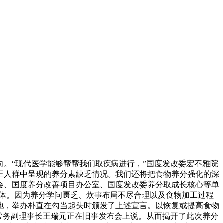
。“现代医学能够帮帮我们取疾病进行，”国度发改委宏不雅院
正人群中呈现的养分素缺乏情况。我们还将把食物养分强化的深
会、国度养分改善项目办公室、国度发改委养分取成长核心等单
载体。因为养分学问匮乏、炊事布局不尽合理以及食物加工过程
地，举办朴直在勾当起头时颁发了上述宣言。以恢复或提高食物
常务副理事长王瑞元正在旧事发布会上说。从而揭开了此次养分