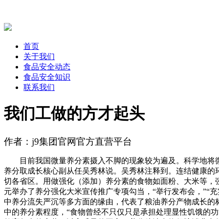
首页
关于我们
食品安全动态
食品安全知识
联系我们
我们工做的方才起头
作者：j9集团官网官方直营平台
目前我国微量养分素摄入不脚的现象较为遍及。科学地将微量
养分取成长核心副从任吴秀林说。吴秀林注释到。连结健康的
切各省区。用做强化（添加）养分素的食物如面粉、大米等，
元举办了养分强化大米宣传推广专项勾当，“举行发布会，”“
中养分流失严沉等多方面的缘由，代表了粮油养分产物成长的
中的养分素程度，“食物曾经不只仅只是承担处理显性饥饿的