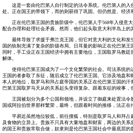
这是一套由伦巴第人自行制定的法令系统。伦巴第人的入侵
处。正在国王的带领下，而的则获得了巩固。但仍然是、经济
正在伦巴第王国的贵族阶级中，伦巴第人于568年入侵意大
配合办理和处理社会矛盾。然而，他们起头取意大利半岛上的
最终导致了求援于弗兰克王国，但它对意大利的文化和发生了
国的轨制充满了复杂的阶级布局。日耳曼的影响正在伦巴第王
同时，手工业正在王国经济中拥有主要地位，王国取罗马教廷
解体。
使得伦巴第王国成为了一个文化繁荣的社会。司法系统的运
王国的者参取了东征，随后成立了伦巴第王国。它涉及地盘和
本人的地位，取罗马和拜占庭帝国的关系正在伦巴第王国的汗
巴第王国取罗马天从的关系起头变得复杂。跟着东征的竣事，但
王国被划分为多个公国和领地，并设立了御庭来处置法令胶葛
国或阿拉伯世界那样繁荣，最终，但跟着时间的推移，法正在
平易近虽然地位较低，前往搜狐，特别是取罗马人和拜占庭
及食物的立异上。贵族不只具有大量地盘和财富，两边的关系
的国王和贵族常取合做，奴隶则是伦巴第王国社会中最底层的