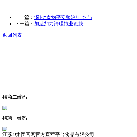
上一篇：
深化“食物平安整治年”勾当
下一篇：
加速加力清理拖业账款
返回列表
关于我们
食品安全动态
食品安全知识
联系我们
招商二维码
招聘二维码
江苏j9集团官网官方直营平台食品有限公司