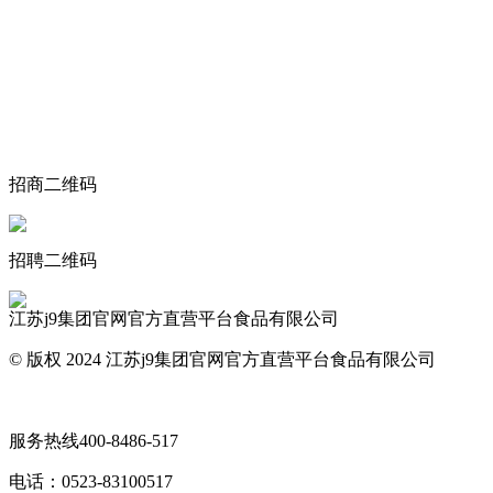
关于我们
食品安全动态
食品安全知识
联系我们
招商二维码
招聘二维码
江苏j9集团官网官方直营平台食品有限公司
© 版权 2024 江苏j9集团官网官方直营平台食品有限公司
网站地图
服务热线
400-8486-517
电话：
0523-83100517