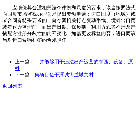
应确保其合适相关法令律例和尺度的要求，该当按照法式
向国度市场监视办理总局提出变动申请；进口国度（地域）或
者合同有特殊要求的，向存案机关打点变动手续。境外出口商
或者代办署理商、而出产日期、保质期、利用方式等不涉及产
物配方注册分歧性的内容变化，如需更改标签内容，进口商该
当对进口食物标签的合规担任。
上一篇：
；并能够用于违法出产运营的东西、设备、原
料
下一篇：
集项目位于潭城街道城关村
返回列表
关于我们
食品安全动态
食品安全知识
联系我们