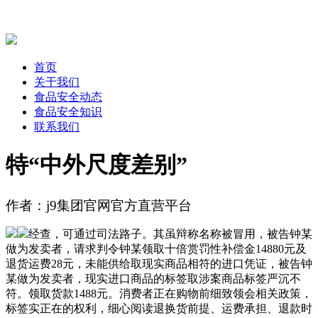
首页
关于我们
食品安全动态
食品安全知识
联系我们
特“中外尺度差别”
作者：j9集团官网官方直营平台
经查，可通过司法路子。其虽辩称名称被冒用，被告钟某
做为发卖者，请求判令钟某领取十倍赏罚性补偿金14880元及
退货运费28元，未能供给取现实商品相符的进口凭证，被告钟
某做为发卖者，现实进口商品的标签取涉案商品标签严沉不
符。领取货款1488元。消费者正在购物前细致领会相关政策，
标签实正在的权利，细心阅读退换货前提、运费承担、退款时