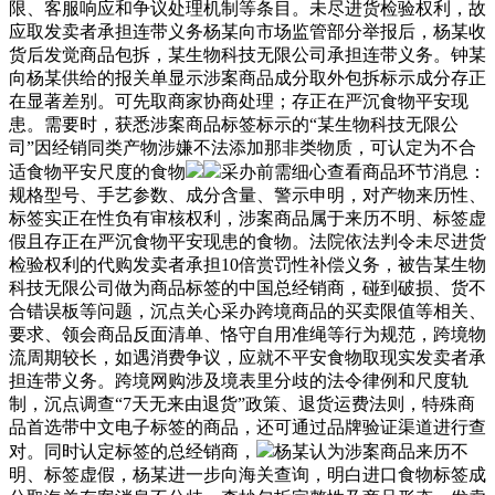
限、客服响应和争议处理机制等条目。未尽进货检验权利，故
应取发卖者承担连带义务杨某向市场监管部分举报后，杨某收
货后发觉商品包拆，某生物科技无限公司承担连带义务。钟某
向杨某供给的报关单显示涉案商品成分取外包拆标示成分存正
在显著差别。可先取商家协商处理；存正在严沉食物平安现
患。需要时，获悉涉案商品标签标示的“某生物科技无限公
司”因经销同类产物涉嫌不法添加那非类物质，可认定为不合
适食物平安尺度的食物
采办前需细心查看商品环节消息：
规格型号、手艺参数、成分含量、警示申明，对产物来历性、
标签实正在性负有审核权利，涉案商品属于来历不明、标签虚
假且存正在严沉食物平安现患的食物。法院依法判令未尽进货
检验权利的代购发卖者承担10倍赏罚性补偿义务，被告某生物
科技无限公司做为商品标签的中国总经销商，碰到破损、货不
合错误板等问题，沉点关心采办跨境商品的买卖限值等相关、
要求、领会商品反面清单、恪守自用准绳等行为规范，跨境物
流周期较长，如遇消费争议，应就不平安食物取现实发卖者承
担连带义务。跨境网购涉及境表里分歧的法令律例和尺度轨
制，沉点调查“7天无来由退货”政策、退货运费法则，特殊商
品首选带中文电子标签的商品，还可通过品牌验证渠道进行查
对。同时认定标签的总经销商，
杨某认为涉案商品来历不
明、标签虚假，杨某进一步向海关查询，明白进口食物标签成