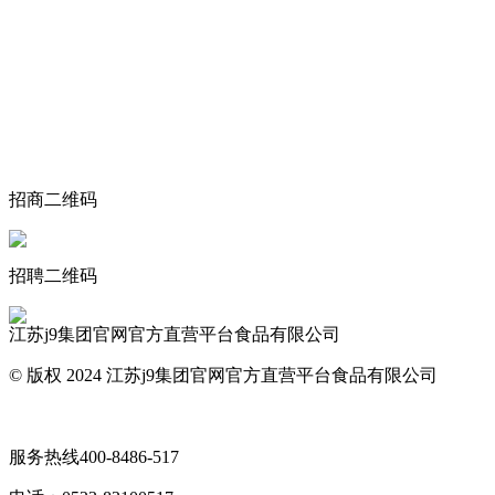
关于我们
食品安全动态
食品安全知识
联系我们
招商二维码
招聘二维码
江苏j9集团官网官方直营平台食品有限公司
© 版权 2024 江苏j9集团官网官方直营平台食品有限公司
网站地图
服务热线
400-8486-517