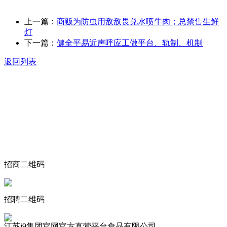
上一篇：
商贩为防虫用敌敌畏兑水喷牛肉；总禁售生鲜
灯
下一篇：
健全平易近声呼应工做平台、轨制、机制
返回列表
关于我们
食品安全动态
食品安全知识
联系我们
招商二维码
招聘二维码
江苏j9集团官网官方直营平台食品有限公司