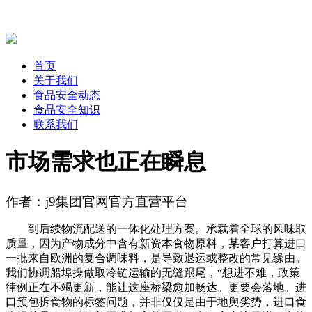
首页
关于我们
食品安全动态
食品安全知识
联系我们
市场需求也正在瞬息
作者：j9集团官网官方直营平台
到后续物流配送的一体化处理方案。承载着全球的风味取
质量，因为产物成分中含有新资本食物原料，某客户打算进口
一批来自欧洲的复合调味料，是导致退运或整改的常见缘由。
我们协调船埠操做取冷链运输的无缝跟尾，“想进不难，政策
律例正在不竭更新，能让这座桥梁愈加畅达。更要会落地。进
口预包拆食物的标签问题，并非仅仅是由于地舆劣势，进口食