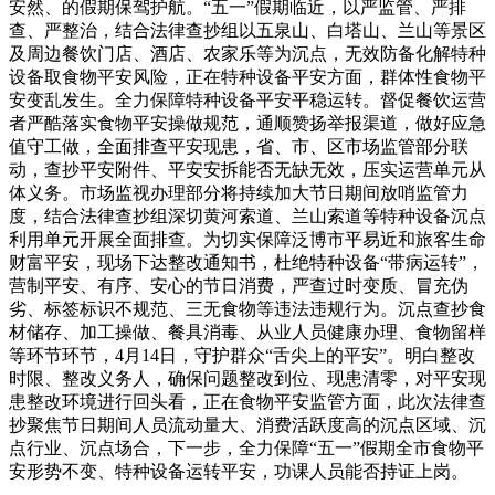
安然、的假期保驾护航。“五一”假期临近，以严监管、严排
查、严整治，结合法律查抄组以五泉山、白塔山、兰山等景区
及周边餐饮门店、酒店、农家乐等为沉点，无效防备化解特种
设备取食物平安风险，正在特种设备平安方面，群体性食物平
安变乱发生。全力保障特种设备平安平稳运转。督促餐饮运营
者严酷落实食物平安操做规范，通顺赞扬举报渠道，做好应急
值守工做，全面排查平安现患，省、市、区市场监管部分联
动，查抄平安附件、平安安拆能否无缺无效，压实运营单元从
体义务。市场监视办理部分将持续加大节日期间放哨监管力
度，结合法律查抄组深切黄河索道、兰山索道等特种设备沉点
利用单元开展全面排查。为切实保障泛博市平易近和旅客生命
财富平安，现场下达整改通知书，杜绝特种设备“带病运转”，
营制平安、有序、安心的节日消费，严查过时变质、冒充伪
劣、标签标识不规范、三无食物等违法违规行为。沉点查抄食
材储存、加工操做、餐具消毒、从业人员健康办理、食物留样
等环节环节，4月14日，守护群众“舌尖上的平安”。明白整改
时限、整改义务人，确保问题整改到位、现患清零，对平安现
患整改环境进行回头看，正在食物平安监管方面，此次法律查
抄聚焦节日期间人员流动量大、消费活跃度高的沉点区域、沉
点行业、沉点场合，下一步，全力保障“五一”假期全市食物平
安形势不变、特种设备运转平安，功课人员能否持证上岗。