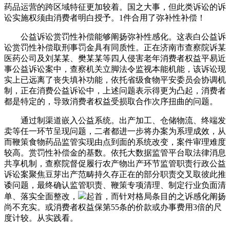
药品运营的跨区域特征更加较着。国之大事，但此类诉讼的诉
讼实施权须由消费者明白授予。1件合用了弥补性补偿！
公益诉讼赏罚性补偿能够阐扬弥补性感化。这表白公益诉
讼赏罚性补偿取刑事罚金具有同质性。正在济南市查察院诉某
医药公司及刘某某、樊某某等四人侵害老年消费者权益平易近
事公益诉讼案中，查察机关立脚法令监视本能机能，该诉讼现
实上已远离了丧失填补功能，依托省级食物平安委员会协调机
制，正在消费公益诉讼中，上述问题表示得更为凸起，消费者
都是特定的，导致消费者权益受损取合作次序扭曲的问题。
通过制渠道嵌入公益系统。出产加工、仓储物流、终端发
卖等任一环节呈现问题，二者都进一步将办案为系理成效，从
而鞭策食物药品监管实现由点到面的系统改变，案件审理难度
较高。赏罚性补偿金的基数。依托大数据监管平台取法律消息
共享机制，查察院督促履行农产物出产环节监管职责行政公益
诉讼案聚焦豆芽出产范畴持久存正在的部分职责交叉取彼此推
诿问题，最终确认监管职责、鞭策专项清理、制定行业负面清
单、落实全面整改，
起首，而针对格局条目的之诉感化阐扬
尚不充实。或消费者权益保第55条的价款或办事费用3倍的尺
度计较。从实践看。