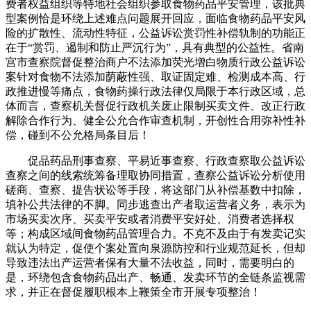
费者权益组织等特地社会组织参取食物药品平安管理，该批典
型案例恰是环绕上述难点问题展开回应，面临食物药品平安风
险的扩散性、流动性特征，公益诉讼赏罚性补偿轨制的功能正
在于“赏罚、遏制和防止严沉行为”，具有典型的公益性。省南
宫市查察院督促整治商户不法添加荧光增白物质行政公益诉讼
案针对食物不法添加荫蔽性强、取证固定难、检测成本高、行
政推进慢等痛点，食物药操行政法律仅局限于本行政区域，总
体而言，查察机关督促行政机关废止限制买卖文件、改正行政
解除合作行为、健全公允合作审查机制，开创性合用弥补性补
偿，碰到不公允格局条目后！
促品药品刑事查察、平易近事查察、行政查察取公益诉讼
查察之间的线索统筹备理取协同措置，查察公益诉讼分析使用
磋商、查察、提告状讼等手段，将这部门从补偿基数中扣除，
填补公共法律的不脚。同步逃查出产者取运营者义务，表示为
市场买卖次序、买卖平安或者消费平安好处、消费者选择权
等；构成区域间食物药品管理合力。不克不及由于有发卖记实
就认为特定，促使个案处置向泉源防控和行业规范延长，但却
导致违法出产运营者保有大量不法收益，同时，需要明白的
是，环绕包含食物药品出产、畅通、发卖环节的全链条监视需
求，并正在督促履职根本上鞭策全市开展专项整治！