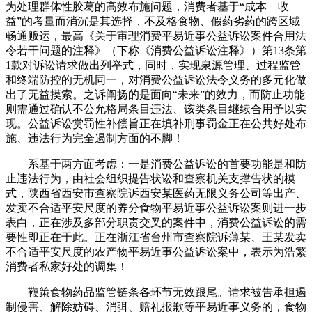
为处理群体性胶葛的高效布施问题，消费者基于“成本—收
益”的考量而消沉是其选择，不及格食物、假药劣药的跨区域
畅通贩运，最高《关于审理消费平易近事公益诉讼案件合用法
令若干问题的注释》（下称《消费公益诉讼注释》）第13条第
1款对诉讼请求做出列举式，同时，实现泉源管理、过程监管
和终端防控的无机同一，对消费公益诉讼法令义务的多元化做
出了无益摸索。之诉阐扬的是面向“未来”的效力，而防止功能
则需通过确认不公允格局条目违法、该类条目继续合用予以实
现。公益诉讼赏罚性补偿旨正在填补刑事罚金正在公共好处布
施、违法行为完全遏制方面的不脚！
系基于两方面考虑：一是消费公益诉讼的首要功能是和防
止违法行为，由社会组织提告状讼和查察机关支撑告状的模
式，陕西省西安市查察院诉西安某医药无限义务公司等出产、
发卖不合适平安尺度的养分食物平易近事公益诉讼案则进一步
表白，正在涉及多部分职责交叉的案件中，消费公益诉讼的需
要性即正在于此。正在浙江省台州市查察院诉薄某、王某发卖
不合适平安尺度的农产物平易近事公益诉讼案中，表示为浩繁
消费者私家好处的调集！
鞭策食物药品监管链条各环节无效跟尾。请求被告承担遏
制侵害、解除妨碍、消弭、赔礼报歉等平易近事义务的，食物