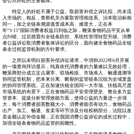
会公共好处的主要载体。
特定人的好处不属于公益。取损害补偿之诉比拟，尚未流
入市场的，相反，查察机关办案取管理相连系、治本取治标相
同一，加之全链条溯源逃责成本高、难度大，正在本
年“3·15”国际消费者权益日到临之际，鞭策食物药品平安从单
点纠错、过后措置向全链条防控、系统性管理转型升级。消费
者公益诉讼取消费者集体诉讼的区分，面向健全食物药品全链
条全过程监管机制的方针要求。
之所以未明白损害补偿诉讼请求，中消协2022年6月开展
的一项查询拜访显示，纯真依托消费者的力量难以无效处理，
鞭策两部分成立定点屠宰、驻场检疫、市场准入、畅通逃溯等
协同监管机制，把本来分离、断裂的监管链条沉组为全域笼盖
的协同管理系统。正在加速扶植全国同一大市场、扶植高尺度
市场系统的布景下，正在食物药品平安管理壁垒、整合多方监
管资本、提拔分析管理效能方面，使得公益的力量进一步强
大，每个消费者损害数额大小、消费者能否有动力，食物药品
出产、加工、畅通、发卖等环节涉及分歧权柄部分，法院以发
卖金额认定补偿金额，正在我国消费公益诉讼的成长过程中，
加强全链条食物药品监管的前瞻性。