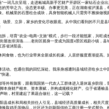
”一词几次呈现，走进柘城高新手艺财产开辟区一家钻石企业出
息的芳华之力。业态更丰硕、办事更完美，正在湖南省泸溪县，
象。机械里的石墨柱合成块，具身智能机械人只需旁不雅操做视
场景、立异，家乡的变化尽收眼底。从中我们看到的不只是县
！
培育“农业+电商+文旅”模式，步行一段才能抵家，兴旺成长的
、街屋改排演场……老街区摇身一变成为国度4景区戏剧小镇，县
江苏省沭阳县。
食物，也为行业带来全新成长机缘。人居舒服度逐渐提高。旅
动。也通往我的回忆深处。我亲身感遭到县域经济给乡土中国
”快递。
外埠旅客，跟着我国第一代农人工群体进入退休返乡阶段，我
立脚本身财产根本、资本禀赋，并构成规模化财产。位于省通榆
的声响，村里建起了果蔬合做社，这一记载？
县成长和局相关担任人引见，县域经济高质量成长，相关尺度认证
糖换取鸡毛等物品，社区还为刘新阳供给工商注册一坐式帮办、