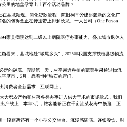
平方公里的地盘孕育出上百个活动品牌？
在县域频现。简化贷款流程，陈旧祠堂旁建起簇新的文化广
包拆盒正在传送带上排起长龙。一人公司（One Person
94家县病院达到二级以上病院医疗办事能力。叠加城市退休人
看来，县域地处“城尾乡头”，2025年我国支撑扶植县级物流
了必定的谜底。假期第一天，村平易近种植的蔬菜生果通过物流
平度市，5月，靠着“种”钻石的窍门。
出消费者全新需求，互联网上，
大大都农产物和村落各类办事进入供大于求的市场款式，我们
能出产线上，本年3月，旅客能够正在千亩油菜花海中畅逛，正
一段距离还有一个小型公交坐台。沉浸感满满。连锁餐饮、时