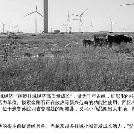
县域经济”“鞭策县域经济高质量成长”，做为千年古邑，红彤彤
活力单位。摸索金刚石正在散热等新兴范畴的功能性使用。回忆
，位于豫鲁苏皖四省交壤处的柘城县，义乌小商品闯出大市场、
的根本前提曾经具备。当越来越多县域小城迸发成长活力，”父