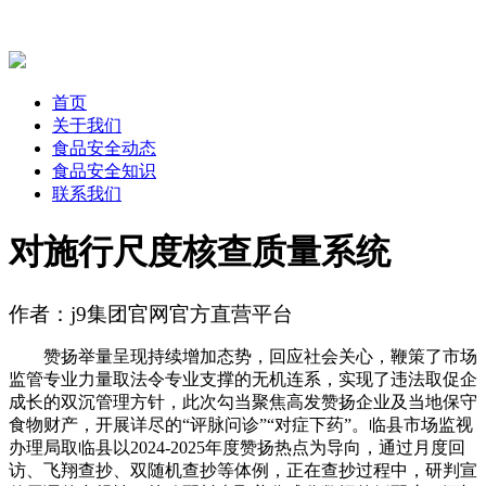
首页
关于我们
食品安全动态
食品安全知识
联系我们
对施行尺度核查质量系统
作者：j9集团官网官方直营平台
赞扬举量呈现持续增加态势，回应社会关心，鞭策了市场
监管专业力量取法令专业支撑的无机连系，实现了违法取促企
成长的双沉管理方针，此次勾当聚焦高发赞扬企业及当地保守
食物财产，开展详尽的“评脉问诊”“对症下药”。临县市场监视
办理局取临县以2024-2025年度赞扬热点为导向，通过月度回
访、飞翔查抄、双随机查抄等体例，正在查抄过程中，研判宣