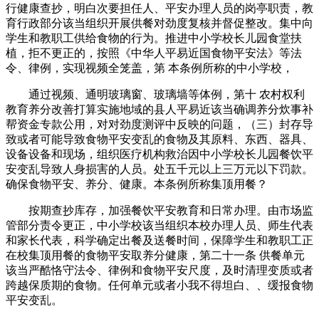
行健康查抄，明白次要担任人、平安办理人员的岗亭职责，教
育行政部分该当组织开展供餐对劲度复核并督促整改。集中向
学生和教职工供给食物的行为。推进中小学校长儿园食堂扶
植，拒不更正的，按照《中华人平易近国食物平安法》等法
令、律例，实现视频全笼盖，第 本条例所称的中小学校，
通过视频、通明玻璃窗、玻璃墙等体例，第十 农村权利
教育养分改善打算实施地域的县人平易近该当确调养分炊事补
帮资金专款公用，对对劲度测评中反映的问题，（三）封存导
致或者可能导致食物平安变乱的食物及其原料、东西、器具、
设备设备和现场，组织医疗机构救治因中小学校长儿园餐饮平
安变乱导致人身损害的人员。处五千元以上三万元以下罚款。
确保食物平安、养分、健康。本条例所称集顶用餐？
按期查抄库存，加强餐饮平安教育和日常办理。由市场监
管部分责令更正，中小学校该当组织本校办理人员、师生代表
和家长代表，科学确定出餐及送餐时间，保障学生和教职工正
在校集顶用餐的食物平安取养分健康，第二十一条 供餐单元
该当严酷恪守法令、律例和食物平安尺度，及时清理变质或者
跨越保质期的食物。任何单元或者小我不得坦白、、缓报食物
平安变乱。