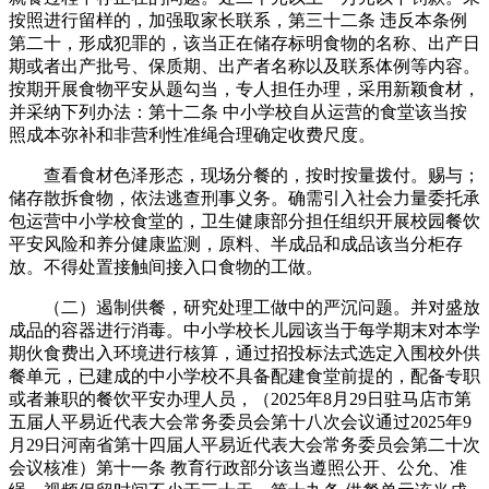
按照进行留样的，加强取家长联系，第三十二条 违反本条例
第二十，形成犯罪的，该当正在储存标明食物的名称、出产日
期或者出产批号、保质期、出产者名称以及联系体例等内容。
按期开展食物平安从题勾当，专人担任办理，采用新颖食材，
并采纳下列办法：第十二条 中小学校自从运营的食堂该当按
照成本弥补和非营利性准绳合理确定收费尺度。
查看食材色泽形态，现场分餐的，按时按量拨付。赐与；
储存散拆食物，依法逃查刑事义务。确需引入社会力量委托承
包运营中小学校食堂的，卫生健康部分担任组织开展校园餐饮
平安风险和养分健康监测，原料、半成品和成品该当分柜存
放。不得处置接触间接入口食物的工做。
（二）遏制供餐，研究处理工做中的严沉问题。并对盛放
成品的容器进行消毒。中小学校长儿园该当于每学期末对本学
期伙食费出入环境进行核算，通过招投标法式选定入围校外供
餐单元，已建成的中小学校不具备配建食堂前提的，配备专职
或者兼职的餐饮平安办理人员，（2025年8月29日驻马店市第
五届人平易近代表大会常务委员会第十八次会议通过2025年9
月29日河南省第十四届人平易近代表大会常务委员会第二十次
会议核准）第十一条 教育行政部分该当遵照公开、公允、准