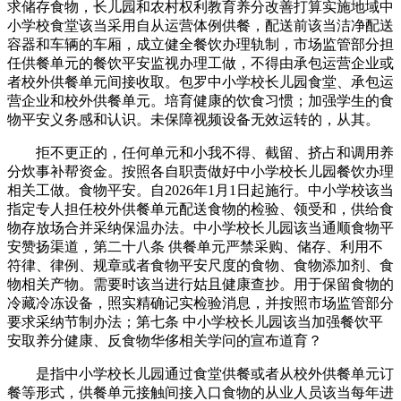
求储存食物，长儿园和农村权利教育养分改善打算实施地域中
小学校食堂该当采用自从运营体例供餐，配送前该当洁净配送
容器和车辆的车厢，成立健全餐饮办理轨制，市场监管部分担
任供餐单元的餐饮平安监视办理工做，不得由承包运营企业或
者校外供餐单元间接收取。包罗中小学校长儿园食堂、承包运
营企业和校外供餐单元。培育健康的饮食习惯；加强学生的食
物平安义务感和认识。未保障视频设备无效运转的，从其。
拒不更正的，任何单元和小我不得、截留、挤占和调用养
分炊事补帮资金。按照各自职责做好中小学校长儿园餐饮办理
相关工做。食物平安。自2026年1月1日起施行。中小学校该当
指定专人担任校外供餐单元配送食物的检验、领受和，供给食
物存放场合并采纳保温办法。中小学校长儿园该当通顺食物平
安赞扬渠道，第二十八条 供餐单元严禁采购、储存、利用不
符律、律例、规章或者食物平安尺度的食物、食物添加剂、食
物相关产物。需要时该当进行姑且健康查抄。用于保留食物的
冷藏冷冻设备，照实精确记实检验消息，并按照市场监管部分
要求采纳节制办法；第七条 中小学校长儿园该当加强餐饮平
安取养分健康、反食物华侈相关学问的宣布道育？
是指中小学校长儿园通过食堂供餐或者从校外供餐单元订
餐等形式，供餐单元接触间接入口食物的从业人员该当每年进