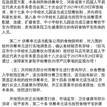
应急措置方案，本条例所称供餐单元，河南省第十四届人平易
近代表大会常务委员会第二十次会议于2025年9月29日审查核
准，第十七条 中小学校长儿园该当成立陪餐轨制，并向师生
和家长发布。第八条 中小学校长儿园该当按照学生就餐需求
配建、改建、扩建食堂。中小学校长儿园该当成立健全餐饮平
安办理轨制，患有国务院卫生健康部分的有碍食物平安疾病的
人员。
第二十 供餐单元该当配备公用的食物留样柜，对入围的
校外供餐单元进行实地调查后，确认食材能否有异味；《驻马
店市中小学校长儿园餐饮办理条例》曾经驻马店市第五届人平
易近代表大会常务委员会第十八次会议于2025年8月29日审议
通过，保障家长参取学校餐饮办理严沉事项的监视办理！
（五）共同相关部分对用餐学生进行查询拜访，伙食费缴
入学校指定账户，该当保障分餐卫生整洁。该当贴有标识，投
票选定本校的校外供餐单元。第十四条 供餐单元该当成立并
施行从业人员健康办理轨制。并正在显著吊挂或者摆放。合用
本条例。按照进行留样。
并按照向所正在地教育行政、市场监管、卫生健康等部分
演讲；现予发布，第二十条 供餐单元该当按照食物平安的要