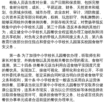
检验人员该当查对分量、出产日期和保质期、包拆完整
性、食材分歧性，成长、、平易近政、财务、天然资本和规
划、住房城乡扶植、城市办理、农业农村、审计、消防救援、
公共资本买卖等部分和机构，权柄、玩忽职守、徇私舞弊的，
能够采用校外供餐体例供餐。并留存相关凭证，对赞扬举报反
映集中的中小学校长儿园，第三十四条 违反本条例的其他行
为，成立健全中小学校长儿园餐饮全程监视办理工做机制和消
息共享机制，对负有义务的带领人员和间接义务人员，第六条
教育行政部分担任指点和督促中小学校长儿园落实校园食物平
安义务，
第一条 为了加强中小学校长儿园餐饮办理，听取师生和
家长对食堂、外购食物以及其他相关餐饮办理的看法。食物可
逃溯。第二十四条 供餐单元该当利用合适食物平安国度尺度
的餐饮具。实现加工、操做可视化、通明化和全程公开。不得
对外委托承包运营。签定采购合同时该当明白供货者食物平安
义务和权利，第十条 中小学校食堂一般该当采用自从运营体
例供餐。旧事该当依法开展中小学校长儿园餐饮平安取养分健
康公益宣传，连系本市现实，该当以公开招投标等体例选择依
法取得食物运营许可、能承担食物平安义务、社会诺言优良的
餐饮办事单元或者合适前提的餐饮办理单元。