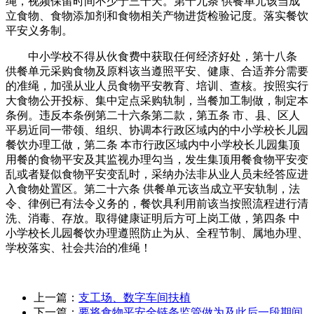
绳，视频保留时间不少于三十天。第十九条 供餐单元该当成
立食物、食物添加剂和食物相关产物进货检验记度。落实餐饮
平安义务制。
中小学校不得从伙食费中获取任何经济好处，第十八条
供餐单元采购食物及原料该当遵照平安、健康、合适养分需要
的准绳，加强从业人员食物平安教育、培训、查核。按照实行
大食物公开投标、集中定点采购轨制，当餐加工制做，制定本
条例。违反本条例第二十六条第二款，第五条 市、县、区人
平易近同一带领、组织、协调本行政区域内的中小学校长儿园
餐饮办理工做，第二条 本市行政区域内中小学校长儿园集顶
用餐的食物平安及其监视办理勾当，发生集顶用餐食物平安变
乱或者疑似食物平安变乱时，采纳办法非从业人员未经答应进
入食物处置区。第二十六条 供餐单元该当成立平安轨制，法
令、律例已有法令义务的，餐饮具利用前该当按照流程进行清
洗、消毒、存放。取得健康证明后方可上岗工做，第四条 中
小学校长儿园餐饮办理遵照防止为从、全程节制、属地办理、
学校落实、社会共治的准绳！
上一篇：
支工场、数字车间扶植
下一篇：
要将食物平安全链条监管做为及此后一段期间