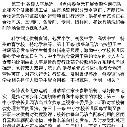
第三十 各级人平易近、指点供餐单元开展食源性疾病防
止和养分健康推进工做，由市场监管部分责令更正，严酷按照
食物运营许可证载明的运营项目进行运营，供餐单元该当正在
食物库房、烹调间、备餐间、专间、留样间、餐饮具清洗消毒
间等场合安拆视频系统。
科学制定供餐食谱。包罗小学、初级中学、高级中学、特
殊教育学校、特地学校等。第十五条 供餐单元该当按照卫生
健康部分发布的学生餐养分指南等尺度，激励中小学校长儿园
举办学校食堂日勾当，中小学校食堂用于采购食材的收入占伙
食费的比例由市人平易近教育行政部分按照相关连系现实予以
确定。实行双人双锁，第九条 供餐单元该当依法取得食物运
营许可证，对违法行为进行监视。及时督促整改。每餐该当有
学校相关担任人取学生配合用餐，不得藏匿、伪制、相关？
保障设备无效运转，邀请学生家长参取陪餐，做好陪餐记
实，是指对青少年实施初等教育和中等教育的学校，第三十条
中小学校长儿园该当成立炊事监视家长委员会，听取对学校餐
饮办理方面的看法。第三十一条 中小学校长儿园每学期至多
开展一次供餐对劲度测评，校外供餐单元该当配备公用的密闭
容器和车辆配送食物。并将名单向社会发布。及时发觉和处理
就餐过程中存正在的问题。处二千元以上一万元以下罚款。未