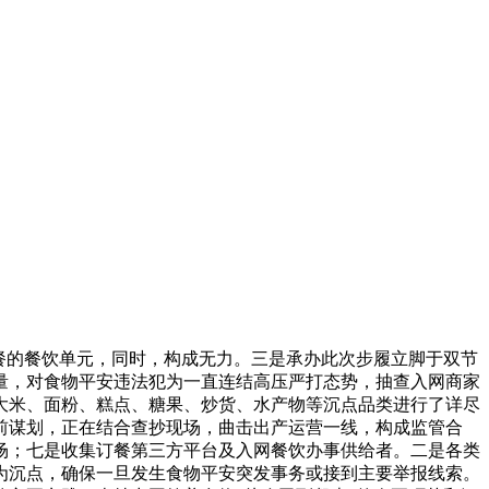
餐的餐饮单元，同时，构成无力。三是承办此次步履立脚于双节
量，对食物平安违法犯为一直连结高压严打态势，抽查入网商家
大米、面粉、糕点、糖果、炒货、水产物等沉点品类进行了详尽
前谋划，正在结合查抄现场，曲击出产运营一线，构成监管合
场；七是收集订餐第三方平台及入网餐饮办事供给者。二是各类
为沉点，确保一旦发生食物平安突发事务或接到主要举报线索。