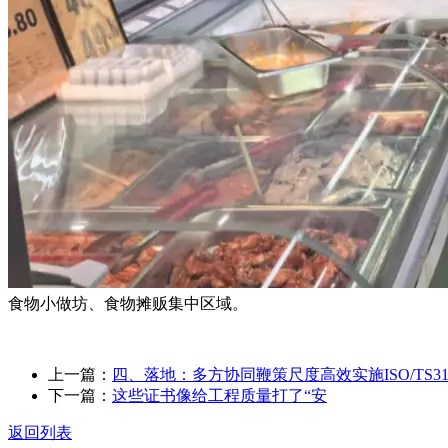
食物小做坊、食物摊贩集中区域。
上一篇：
四、落地：多方协同鞭策尺度高效实施ISO/TS31
下一篇：
这些证书像给工程质量打了“安
返回列表