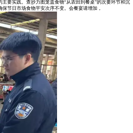
主要实践。查抄力图笼盖食物“从农田到餐桌”的次要环节和沉
确保节日市场食物平安次序不变。会餐宴请增加，