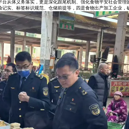
平台从体义务落实，更是深化跟尾机制、强化食物平安社会管理的
验记实、标签标识规范、仓储前提等，四是食物出产加工企业，