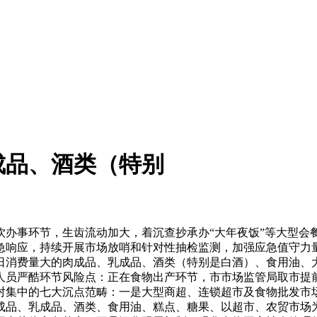
成品、酒类（特别
事环节，生齿流动加大，着沉查抄承办“大年夜饭”等大型会
急响应，持续开展市场放哨和针对性抽检监测，加强应急值守力
日消费量大的肉成品、乳成品、酒类（特别是白酒）、食用油、
人员严酷环节风险点：正在食物出产环节，市市场监管局取市提
对集中的七大沉点范畴：一是大型商超、连锁超市及食物批发市
成品、乳成品、酒类、食用油、糕点、糖果、以超市、农贸市场