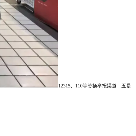
12315、110等赞扬举报渠道！五是