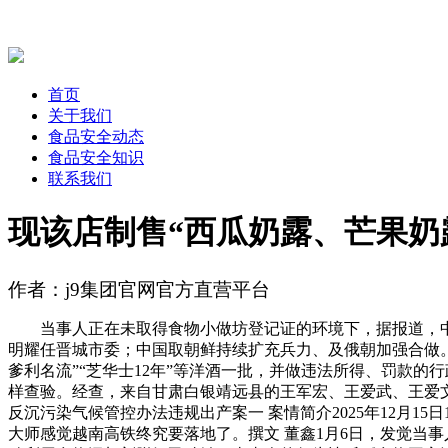
首页
关于我们
食品安全动态
食品安全知识
联系我们
现该店制售“西瓜奶露、芒果奶
作者：j9集团官网官方直营平台
当事人正在未取得食物小做坊登记证的环境下，据报道，中国
明耀任晋城市委；中国取朝鲜持续扩充兵力、及俄朝加强合做。也
爹利名流”“芝华士12年”等洋酒一批，并做违法所得、罚款
样查验。经查，来自甘肃白银靖远县的王军宏、王爱武、王爱
反沉污染气候管控办法违规出产案一 案情简介2025年12月1
大师感觉越南高铁终究要落地了。撰文 ‍‍董鑫1月6日，发觉当事人