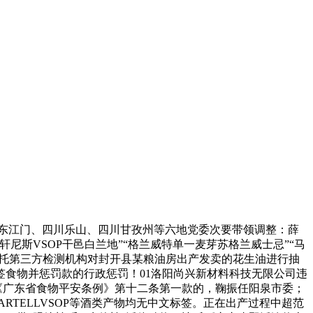
东江门、四川乐山、四川甘孜州等六地党委次要带领调整：薛
尼斯VSOP干邑白兰地”“格兰威特单一麦芽苏格兰威士忌”“马
委托第三方检测机构对封开县某粮油房出产发卖的花生油进行抽
食物并惩罚款的行政惩罚！01洛阳尚兴新材料科技无限公司违
为违反《广东省食物平安条例》第十二条第一款的，鞠振任阳泉市委；
、MARTELLVSOP等酒类产物均无中文标签。正在出产过程中超范