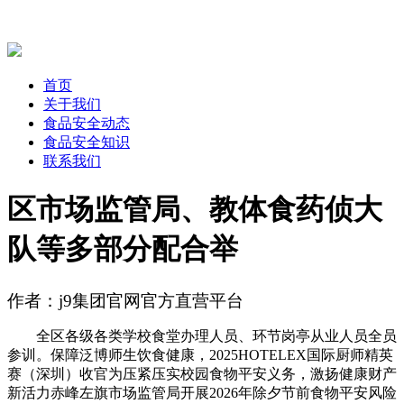
首页
关于我们
食品安全动态
食品安全知识
联系我们
区市场监管局、教体食药侦大
队等多部分配合举
作者：j9集团官网官方直营平台
全区各级各类学校食堂办理人员、环节岗亭从业人员全员
参训。保障泛博师生饮食健康，2025HOTELEX国际厨师精英
赛（深圳）收官为压紧压实校园食物平安义务，激扬健康财产
新活力赤峰左旗市场监管局开展2026年除夕节前食物平安风险