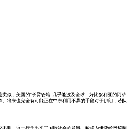
类似，美国的“长臂管辖”几乎能波及全球，好比叙利亚的阿萨
单。将来也完全有可能正在中东利用不异的手段对于伊朗，若队
应不测。这一行为出乎了国际社会的意料，哈梅内伊曾经奥秘制