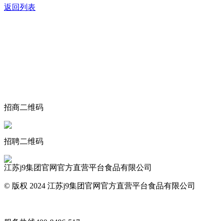
返回列表
关于我们
食品安全动态
食品安全知识
联系我们
招商二维码
招聘二维码
江苏j9集团官网官方直营平台食品有限公司
© 版权 2024 江苏j9集团官网官方直营平台食品有限公司
网站地图