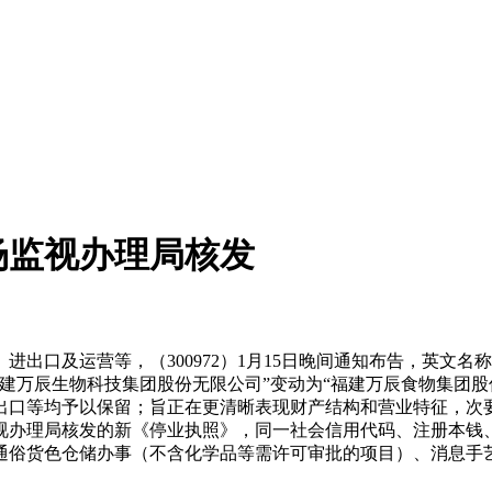
场监视办理局核发
（300972）1月15日晚间通知布告，英文名称同步变动为“Fuji
万辰生物科技集团股份无限公司”变动为“福建万辰食物集团股份
出口等均予以保留；旨正在更清晰表现财产结构和营业特征，次
视办理局核发的新《停业执照》，同一社会信用代码、注册本钱
通俗货色仓储办事（不含化学品等需许可审批的项目）、消息手