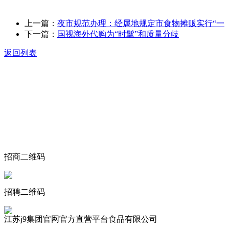
上一篇：
夜市规范办理：经属地规定市食物摊贩实行“一
下一篇：
国视海外代购为“时髦”和质量分歧
返回列表
关于我们
食品安全动态
食品安全知识
联系我们
招商二维码
招聘二维码
江苏j9集团官网官方直营平台食品有限公司