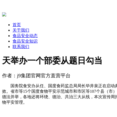
首页
关于我们
食品安全动态
食品安全知识
联系我们
天举办一个部委从题日勾当
作者：j9集团官网官方直营平台
国务院食安办从任、国度食药监总局局长毕井泉正在启动典礼
效。省市等15个国度食物平安示范城市和市区等107个县（
德法并举，各地还将环绕、德治、共治三大从线，本次宣传周持
物平安管理。