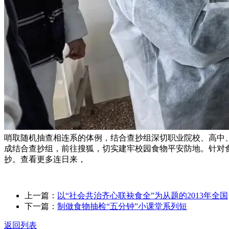
哨取随机抽查相连系的体例，结合查抄组深切职业院校、高中
成结合查抄组，前往搜狐，切实建牢校园食物平安防地。针对
抄。查看更多连日来，
上一篇：
以“社会共治齐心联袂食全”为从题的2013年全国
下一篇：
制做食物抽检“五分钟”小课堂系列短
返回列表