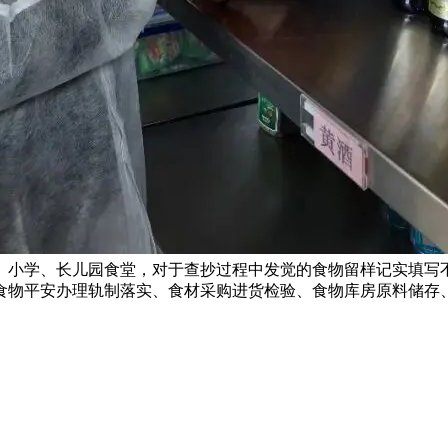
、小学、长儿园食堂，对于查抄过程中发觉的食物留样记实填写
食物平安办理轨制落实、食材采购进货检验、食物库房原料储存