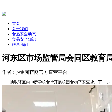
首页
关于我们
食品安全动态
食品安全知识
联系我们
河东区市场监管局会同区教育
作者：j9集团官网官方直营平台
抽取辖区内10所学校食堂开展校园食物平安查抄。下一步