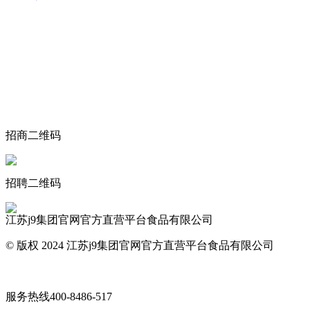
关于我们
食品安全动态
食品安全知识
联系我们
招商二维码
招聘二维码
江苏j9集团官网官方直营平台食品有限公司
© 版权 2024 江苏j9集团官网官方直营平台食品有限公司
网站地图
服务热线
400-8486-517