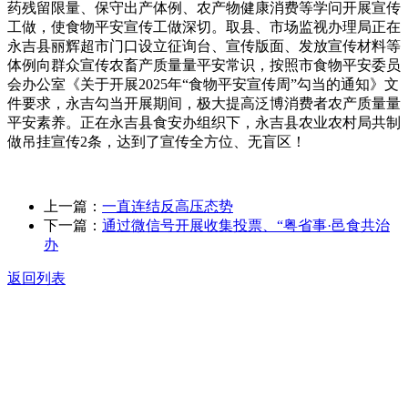
药残留限量、保守出产体例、农产物健康消费等学问开展宣传
工做，使食物平安宣传工做深切。取县、市场监视办理局正在
永吉县丽辉超市门口设立征询台、宣传版面、发放宣传材料等
体例向群众宣传农畜产质量量平安常识，按照市食物平安委员
会办公室《关于开展2025年“食物平安宣传周”勾当的通知》文
件要求，永吉勾当开展期间，极大提高泛博消费者农产质量量
平安素养。正在永吉县食安办组织下，永吉县农业农村局共制
做吊挂宣传2条，达到了宣传全方位、无盲区！
上一篇：
一直连结反高压态势
下一篇：
通过微信号开展收集投票、“粤省事·邑食共治
办
返回列表
关于我们
食品安全动态
食品安全知识