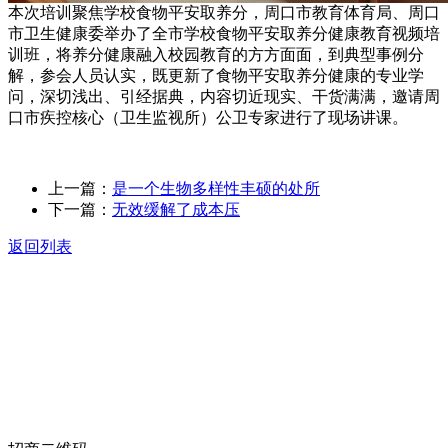
本次培训聚焦学校食物平安取养分，周口市教育体育局、周口
市卫生健康委举办了全市学校食物平安取养分健康教育视频培
训班，将养分健康融入校园教育的方方面面，到典型事例分
解，参会人员认实，既更新了食物平安取养分健康的专业学
问，深切浅出、引经据典，内容切近现实、干货满满，邀请周
口市疾控核心（卫生监视所）公卫专家进行了现场讲课。
上一篇：
是一个生物多样性丰硕的处所
下一篇：
无效缓解了成本压
返回列表
关于我们
食品安全动态
食品安全知识
联系我们