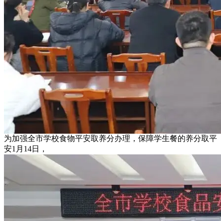
为加强全市学校食物平安取养分办理，保障学生餐的养分取平
安1月14日，