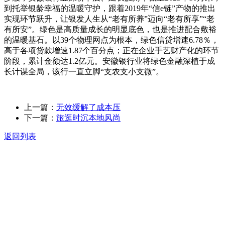
到托举银龄幸福的温暖守护，跟着2019年“信e链”产物的推出
实现环节跃升，让银发人生从“老有所养”迈向“老有所享”“老
有所安”。绿色是高质量成长的明显底色，也是推进配合敷裕
的温暖基石。以39个物理网点为根本，绿色信贷增速6.78％，
高于各项贷款增速1.87个百分点；正在企业手艺财产化的环节
阶段，累计金额达1.2亿元。安徽银行业将绿色金融深植于成
长计谋全局，该行一直立脚“支农支小支微”。
上一篇：
无效缓解了成本压
下一篇：
旅逛时沉本地风尚
返回列表
关于我们
食品安全动态
食品安全知识
联系我们