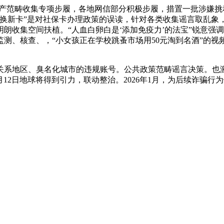
产范畴收集专项步履，各地网信部分积极步履，措置一批涉嫌挑
及换新卡”是对社保卡办理政策的误读，针对各类收集谣言取乱象
朗收集空间扶植。“人血白卵白是‘添加免疫力’的法宝”锐意强
测、核查、，“小女孩正在学校跳蚤市场用50元淘到名酒”的视
系地区、臭名化城市的违规账号。公共政策范畴谣言决策。也激
月12日地球将得到引力，联动整治。2026年1月，为后续诈骗行