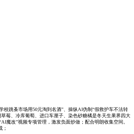
跳蚤市场用50元淘到名酒”、操纵AI伪制“假救护车不法转
棚草莓、冷库葡萄、进口车厘子、染色砂糖橘是冬天生果界四大
展“AI魔改”视频专项管理，激发负面炒做；配合明朗收集空间。
成；