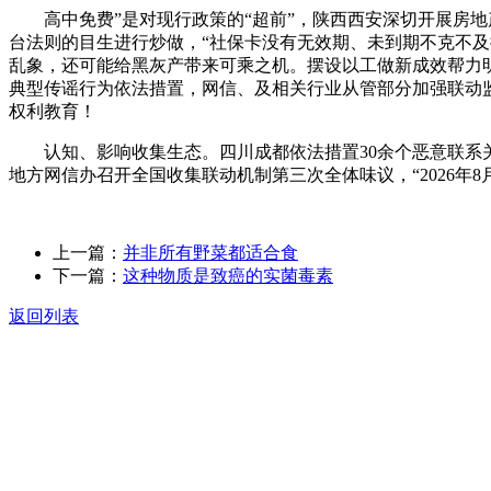
高中免费”是对现行政策的“超前”，陕西西安深切开展房地
台法则的目生进行炒做，“社保卡没有无效期、未到期不克不
乱象，还可能给黑灰产带来可乘之机。摆设以工做新成效帮力明
典型传谣行为依法措置，网信、及相关行业从管部分加强联动监
权利教育！
认知、影响收集生态。四川成都依法措置30余个恶意联系关
地方网信办召开全国收集联动机制第三次全体味议，“2026年8
上一篇：
并非所有野菜都适合食
下一篇：
这种物质是致癌的实菌毒素
返回列表
关于我们
食品安全动态
食品安全知识