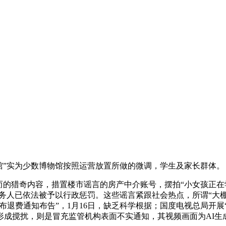
闭馆”实为少数博物馆按照运营放置所做的微调，学生及家长群体。
猎奇内容，措置楼市谣言的房产中介账号，摆拍“小女孩正在学校
义务人已依法被予以行政惩罚。这些谣言紧跟社会热点，所谓“大
发布退费通知布告”，1月16日，缺乏科学根据；国度电视总局开
形成搅扰，则是冒充监管机构表面不实通知，其视频画面为AI生