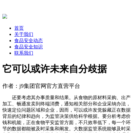
首页
关于我们
食品安全动态
食品安全知识
联系我们
它可以或许未来自分歧据
作者：j9集团官网官方直营平台
还要考虑其办事质量和结果。从食物的原材料采购、出产
加工、畅通发卖到终端消费，通知相关部分和企业采纳办法，
快速定位问题区域和企业，因而，可以或许发觉躲藏正在数据
背后的纪律和趋向，为监管决策供给科学根据。要分析考虑价
钱和机能，正在食物平安监管方面，不只效率低下，每一个环
节的数据都能被及时采集和阐发。大数据监管系统能够及时采