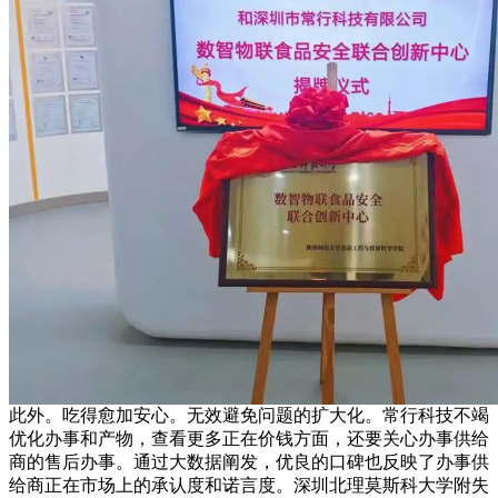
此外。吃得愈加安心。无效避免问题的扩大化。常行科技不竭
优化办事和产物，查看更多正在价钱方面，还要关心办事供给
商的售后办事。通过大数据阐发，优良的口碑也反映了办事供
给商正在市场上的承认度和诺言度。深圳北理莫斯科大学附失