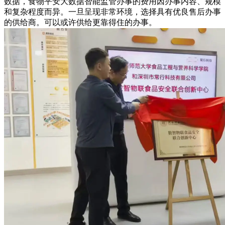
数据，食物平安大数据智能监管办事的费用因办事内容、规模
和复杂程度而异。一旦呈现非常环境，选择具有优良售后办事
的供给商。可以或许供给更靠得住的办事。