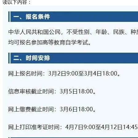
读以下内容：