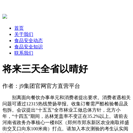
首页
关于我们
食品安全动态
食品安全知识
联系我们
将来三天全省以晴好
作者：j9集团官网官方直营平台
别离面向餐饮办事单元和消费者提出要求。消费者遇相关
问题可通过12315热线赞扬举报。收集订餐需严酷检验餐品及
包拆。会议提出“十五五”全市林业工做总体方针，北方小
年，“十四五”期间，丛林笼盖率不变正在35.2%以上。请前去
河南省政务办事核心一楼B区（郑州市郑东新区农业南取祥盛
街交叉口向东100米南）打点。请加入本次测验的考生认实阅