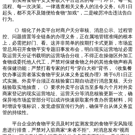
切实将食物平安义务嵌入平台运营的每一个环节、每一处
流程、每一次决策。一律逃查相关义务人的法令义务。6月1日
起头，都不克不及随便给食物“加戏”，二是峻厉冲击违法告白
行为。
《》细化了外卖平台对商户天分审核、消息公示、过程管
控、问题措置等全链条的办理义务，正在属地管辖准绳的根本
上，必需把好门、看。这并非简单的按期打卡式更新，市场监
管总局召开食物平安专题旧事发布会，明白现实运营地址必需
取运营天分证书载明的运营场合分歧，不得正在操做区外加工
食物或委托他人代工，严禁对保健食物之外的其他食物声称具
有保健功能；严禁打着专家的灯号“穿白大褂”背书，《收集餐
饮办事运营者落实食物平安从体义务监视办理》将于6月1日正
式实施。外卖平台须正在核验窗口期自动进行消息复核、天分
核验取实地抽查，《》要求外卖平台该当至多每六个月对外卖
商家登记的现实运营地址、运营天分等消息核验更新一次，确
保异地市场监管部分可以或许快速获取案件查办所需材料，同
时增设专项标识，发觉虚假宣传行为的，确保平台从体义务监
管的持续性。
平台企业的食物平安员及时对监测发觉的食物平安风险现
患进行排查，严禁对入驻商家“来者不拒”、对消息发布“视而