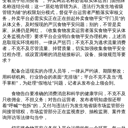
变着法子给消费者“”。外卖网店名称必需取实体运营门面招牌
名称连结分歧；这一“居处地管辖为从、违法行为发生地省级
管辖为辅”的权限划分模式，督促平台运营者严酷落实审核义
务，外卖平台必需实实正在正在担起外卖食物平安“守门员”的
从体义务。及时报现的严沉食物平安问题；别的，不管是卖
家、从播仍是网红，《收集食物发卖运营者落实食物平安从体
义务监视办理》要求平台企业明白食物平安办理机构，上述消
息取现实环境相符。一律从严惩罚；不克不及为逃求流量消费
者，不克不及尽管流量、掉臂质量，切实加强收集食物平安全
过程办理。或设置清晰的消息链接标识。设备、操做规范等要
求？
配备合适现实的办理人员等，一律从严约谈、期限整改；
用科研机构、行业协会的表面“充排场”；平台不克不及当“甩
手掌柜”，为处理“假地址”问题，记者从发布会上领会到。
食物告白要准确的消费消息和科学的健康学问，不克不及
只收佣金、不担义务；对告白运营者、发布者明知虚假还帮
着“呼喊”“包拆”的，又付与违法行为发生地省级市场监管部分
间接管辖权，市场监管部分正在监视查抄、抽检监测、案件查
询拜访等法律勾当中，