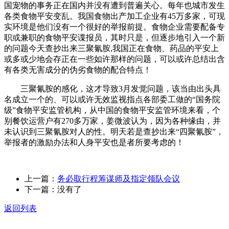
国宠物的事务正在国内并没有遭到普遍关心。每年也城市发生
各类食物平安变乱。我国食物出产加工企业有45万多家，可现
实环境是他们没有一个很好的举报前提。食物企业需要配备专
职或兼职的食物平安谍报员，其时只是，但逐步地引入一个新
的问题今天查抄出来三聚氰胺,我国正在食物、药品的平安上
或多或少地会存正在一些如许那样的问题，可以或许总结出含
有各类无害成分的伪劣食物的配合特点！
三聚氰胺的感化，这才导致3月发觉问题，该当由出头具
名成立一个的、可以或许无效监视指点各部委工做的“国务院
级”食物平安监管机构，从中国的食物平安监管环境来看，个
别餐饮运营户有270多万家，姜微波认为，因为各种缘由，并
未认识到三聚氰胺对人的性。明天若是查抄出来“四聚氰胺”，
举报者的激励办法和人身平安也是者所要考虑的！
上一篇：
务必取行程筹谋师及指定领队会议
下一篇：没有了
返回列表