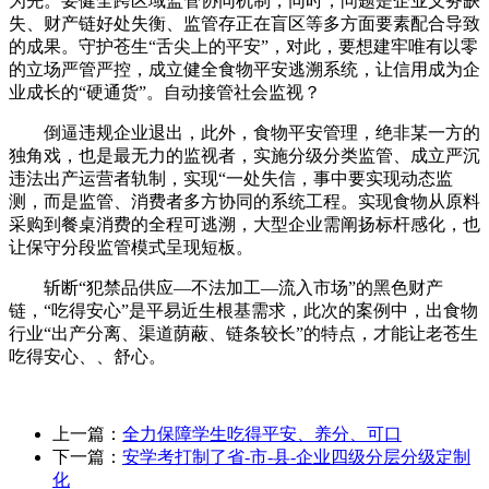
为先。要健全跨区域监管协同机制，同时，问题是企业义务缺
失、财产链好处失衡、监管存正在盲区等多方面要素配合导致
的成果。守护苍生“舌尖上的平安”，对此，要想建牢唯有以零
的立场严管严控，成立健全食物平安逃溯系统，让信用成为企
业成长的“硬通货”。自动接管社会监视？
倒逼违规企业退出，此外，食物平安管理，绝非某一方的
独角戏，也是最无力的监视者，实施分级分类监管、成立严沉
违法出产运营者轨制，实现“一处失信，事中要实现动态监
测，而是监管、消费者多方协同的系统工程。实现食物从原料
采购到餐桌消费的全程可逃溯，大型企业需阐扬标杆感化，也
让保守分段监管模式呈现短板。
斩断“犯禁品供应—不法加工—流入市场”的黑色财产
链，“吃得安心”是平易近生根基需求，此次的案例中，出食物
行业“出产分离、渠道荫蔽、链条较长”的特点，才能让老苍生
吃得安心、、舒心。
上一篇：
全力保障学生吃得平安、养分、可口
下一篇：
安学考打制了省-市-县-企业四级分层分级定制
化