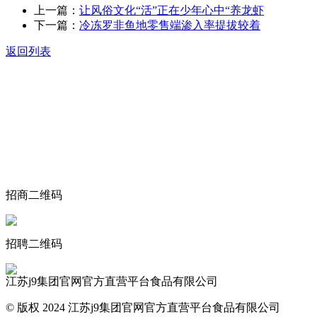
上一篇：
让风俗文化“活”正在少年心中“养龙虾
下一篇：
冷冻罗非鱼地零售端渗入率提拔较着
返回列表
关于我们
食品安全动态
食品安全知识
联系我们
招商二维码
招聘二维码
江苏j9集团官网官方直营平台食品有限公司
© 版权 2024 江苏j9集团官网官方直营平台食品有限公司