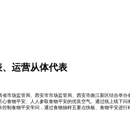
表、运营从体代表
市场监管局、西安市市场监管局、西安市曲江新区结合举办食
关心食物平安、人人参取食物平安的优良空气。通过线上线下问
步控制食物平安学问，通过食物抽样五要点快板、食物平安进行科