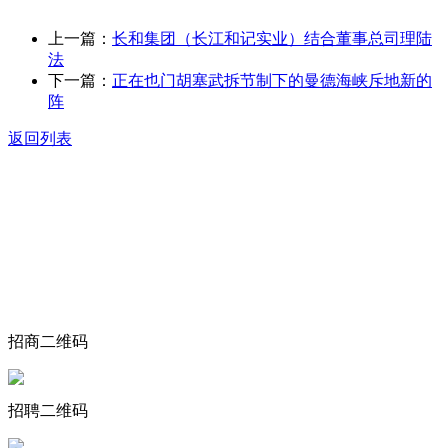
上一篇：
长和集团（长江和记实业）结合董事总司理陆
法
下一篇：
正在也门胡塞武拆节制下的曼德海峡斥地新的
阵
返回列表
关于我们
食品安全动态
食品安全知识
联系我们
招商二维码
招聘二维码