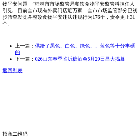
物平安问题，”桂林市市场监管局餐饮食物平安监管科担任人
引见，目前全市现有外卖门店近万家，全市市场监管部分已初
步筛查发觉并整改食物平安违法违规行为176个，责令更正31
个。
上一篇：
供给了黑色、白色、绿色、、蓝色等十分丰硕
的
下一篇：
026山东春季临沂糖酒会5月29日昌大揭幕
返回列表
关于我们
食品安全动态
食品安全知识
联系我们
招商二维码