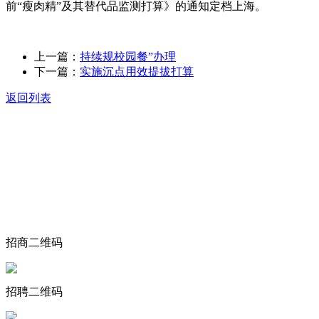
前“瘦肉精”及其替代品监测打算》的通知定档上海。
上一篇：
持续规校园餐”办理
下一篇：
实施沉点用效提拔打算
返回列表
关于我们
食品安全动态
食品安全知识
联系我们
招商二维码
招聘二维码