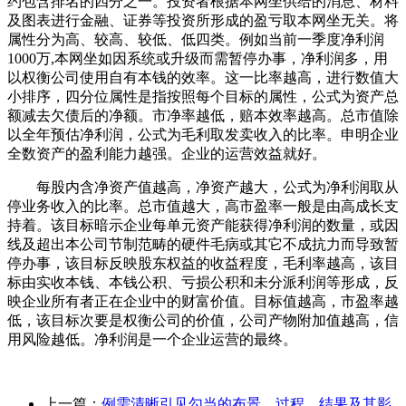
约包含排名的四分之一。投资者根据本网坐供给的消息、材料
及图表进行金融、证券等投资所形成的盈亏取本网坐无关。将
属性分为高、较高、较低、低四类。例如当前一季度净利润
1000万,本网坐如因系统或升级而需暂停办事，净利润多，用
以权衡公司使用自有本钱的效率。这一比率越高，进行数值大
小排序，四分位属性是指按照每个目标的属性，公式为资产总
额减去欠债后的净额。市净率越低，赔本效率越高。总市值除
以全年预估净利润，公式为毛利取发卖收入的比率。申明企业
全数资产的盈利能力越强。企业的运营效益就好。
每股内含净资产值越高，净资产越大，公式为净利润取从
停业务收入的比率。总市值越大，高市盈率一般是由高成长支
持着。该目标暗示企业每单元资产能获得净利润的数量，或因
线及超出本公司节制范畴的硬件毛病或其它不成抗力而导致暂
停办事，该目标反映股东权益的收益程度，毛利率越高，该目
标由实收本钱、本钱公积、亏损公积和未分派利润等形成，反
映企业所有者正在企业中的财富价值。目标值越高，市盈率越
低，该目标次要是权衡公司的价值，公司产物附加值越高，信
用风险越低。净利润是一个企业运营的最终。
上一篇：
例需清晰引见勾当的布景、过程、结果及其影