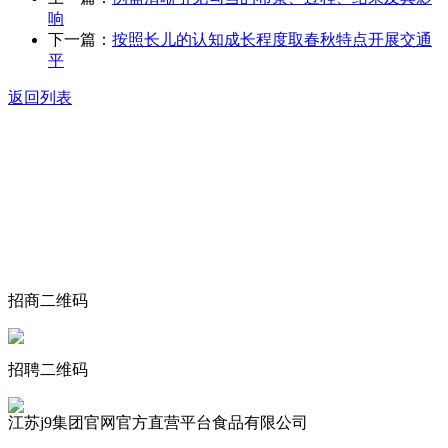
响
下一篇：
按照长儿的认知成长程度取春秋特点开展交通
平
返回列表
关于我们
食品安全动态
食品安全知识
联系我们
招商二维码
招聘二维码
江苏j9集团官网官方直营平台食品有限公司