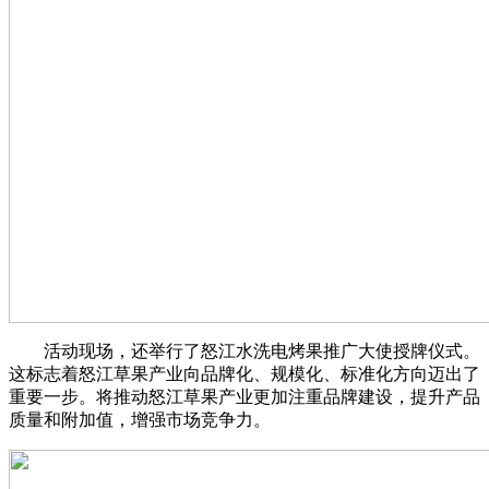
活动现场，还举行了怒江水洗电烤果推广大使授牌仪式。
这标志着怒江草果产业向品牌化、规模化、标准化方向迈出了
重要一步。将推动怒江草果产业更加注重品牌建设，提升产品
质量和附加值，增强市场竞争力。