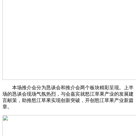
本场推介会分为恳谈会和推介会两个板块精彩呈现。上半
场的恳谈会现场气氛热烈，与会嘉宾就怒江草果产业的发展建
言献策，助推怒江草果实现创新突破，开创怒江草果产业新篇
章。