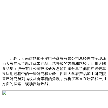
此外，云南供销知子罗电子商务有限公司总经理向宇现场
为大家展示了怒江草果产品工艺升级的方向和路径，四川天味
食品集团股份有限公司技术研发总监胡涛分享了他们在过去草
果应用过程中的一些研究和经验，四川大学农产品加工研究院
首席研究员刘福权从香辛料的角度，分析了草果在研发和应用
方面的探索，现场反响热烈。