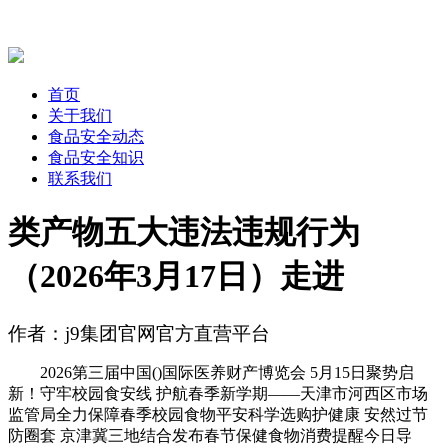
首页
关于我们
食品安全动态
食品安全知识
联系我们
类产物五大违法违规行为
（2026年3月17日）走进
作者：j9集团官网官方直营平台
2026第三届中国()国际医养财产博览会 5月15日聚势启
新！守牢校园食安线 护航春季新学期——天津市河西区市场
监管局全力保障春季校园食物平安科学选购护健康 安然过节
防圈套 京津冀三地结合发布春节保健食物消费提醒今日导