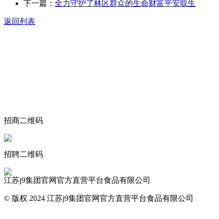
下一篇：
全力守护了林区群众的生命财富平安取生
返回列表
关于我们
食品安全动态
食品安全知识
联系我们
招商二维码
招聘二维码
江苏j9集团官网官方直营平台食品有限公司
© 版权 2024 江苏j9集团官网官方直营平台食品有限公司
网站地图