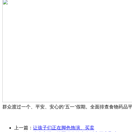
群众渡过一个、平安、安心的‘五一’假期。全面排查食物药品
上一篇：
让孩子们正在脚色饰演、买卖