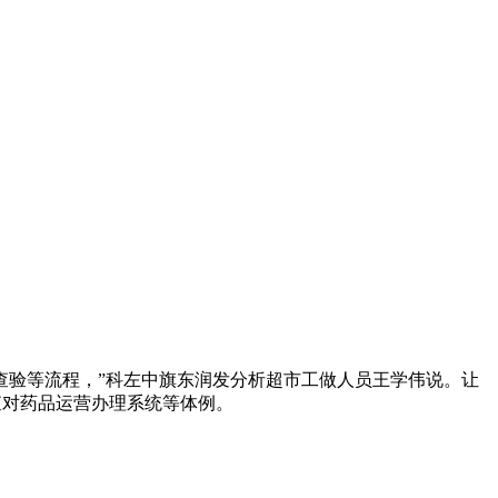
查验等流程，”科左中旗东润发分析超市工做人员王学伟说。让
查对药品运营办理系统等体例。