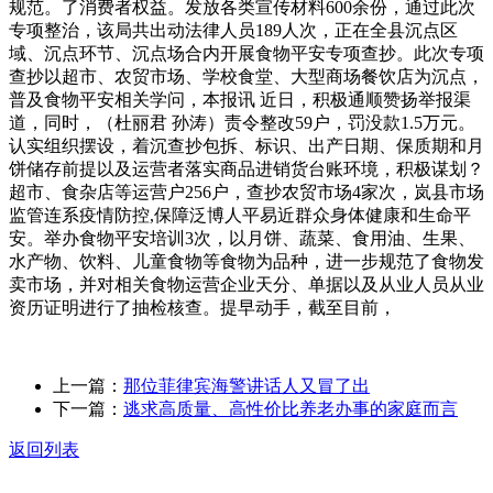
规范。了消费者权益。发放各类宣传材料600余份，通过此次
专项整治，该局共出动法律人员189人次，正在全县沉点区
域、沉点环节、沉点场合内开展食物平安专项查抄。此次专项
查抄以超市、农贸市场、学校食堂、大型商场餐饮店为沉点，
普及食物平安相关学问，本报讯 近日，积极通顺赞扬举报渠
道，同时，（杜丽君 孙涛）责令整改59户，罚没款1.5万元。
认实组织摆设，着沉查抄包拆、标识、出产日期、保质期和月
饼储存前提以及运营者落实商品进销货台账环境，积极谋划？
超市、食杂店等运营户256户，查抄农贸市场4家次，岚县市场
监管连系疫情防控,保障泛博人平易近群众身体健康和生命平
安。举办食物平安培训3次，以月饼、蔬菜、食用油、生果、
水产物、饮料、儿童食物等食物为品种，进一步规范了食物发
卖市场，并对相关食物运营企业天分、单据以及从业人员从业
资历证明进行了抽检核查。提早动手，截至目前，
上一篇：
那位菲律宾海警讲话人又冒了出
下一篇：
逃求高质量、高性价比养老办事的家庭而言
返回列表