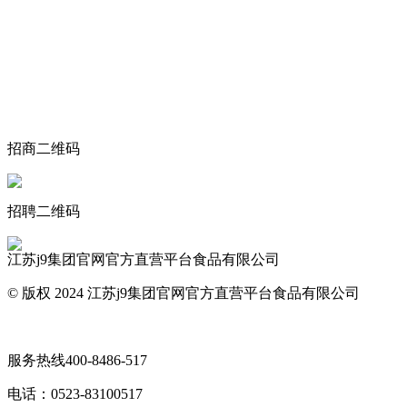
关于我们
食品安全动态
食品安全知识
联系我们
招商二维码
招聘二维码
江苏j9集团官网官方直营平台食品有限公司
© 版权 2024 江苏j9集团官网官方直营平台食品有限公司
网站地图
服务热线
400-8486-517
电话：
0523-83100517