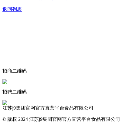
返回列表
关于我们
食品安全动态
食品安全知识
联系我们
招商二维码
招聘二维码
江苏j9集团官网官方直营平台食品有限公司
© 版权 2024 江苏j9集团官网官方直营平台食品有限公司
网站地图