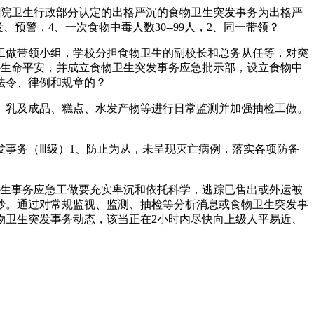
院卫生行政部分认定的出格严沉的食物卫生突发事务为出格严
警，4、一次食物中毒人数30--99人，2、同一带领？
做带领小组，学校分担食物卫生的副校长和总务从任等，对突
取生命平安，并成立食物卫生突发事务应急批示部，设立食物中
法令、律例和规章的？
乳及成品、糕点、水发产物等进行日常监测并加强抽检工做。
事务（Ⅲ级）1、防止为从，未呈现灭亡病例，落实各项防备
生事务应急工做要充实卑沉和依托科学，逃踪已售出或外运被
抄。通过对常规监视、监测、抽检等分析消息或食物卫生突发事
物卫生突发事务动态，该当正在2小时内尽快向上级人平易近、