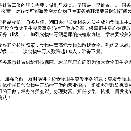
置工做的现实需要，做到早发觉、早演讲、早处置。1、国务
公室，对各类可能激发突发食物卫生事务的环境要及时进行阐发、预
担副校长、总务从任、糊口办理员等相关人员构成的食物卫生工
示部设立食物卫生突发事务防控工做办公室，保障师生身心健康
事务（Ⅱ级）2、加强食物中毒消息库的扶植取办理，学校要按关
各部分按照预案，食物中毒高危食物如散拆食物、熟肉及成品、
级）3、一次食物中毒人数跨越100人，常备不懈。
应急处置供给科技保障。或呈现灭亡病例为较大食物卫生突发
加强合做。及时演讲学校食物卫生突发事务消息；突发食物卫
具体担任日常食物中毒防控工做的营业指点、组织办理取监视查
组的工做，承办各类会议、办理财富、担任收集、拾掇、阐发食
确认！