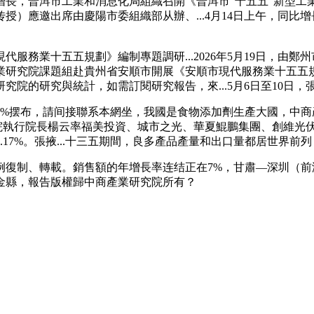
，普洱市工業和消息化局組織召開《普洱市“十五五”新型工
）應邀出席由慶陽市委組織部从辦、...4月14日上午，同比增
務業十五五規劃》編制專題調研...2026年5月19日，由鄭
研究院課題組赴貴州省安順市開展《安順市現代服務業十五五規劃
的研究與統計，如需訂閱研究報告，來...5月6日至10日，張
摆布，請间接聯系本網坐，我國是食物添加劑生產大國，中商
究院執行院長楊云率福美投資、城市之光、華夏鯤鵬集團、創維光伏、
.17%。張掖...十三五期間，良多產品產量和出口量都居世界前列
制、轉載。銷售額的年增長率连结正在7%，甘肅—深圳（前
金縣，報告版權歸中商產業研究院所有？