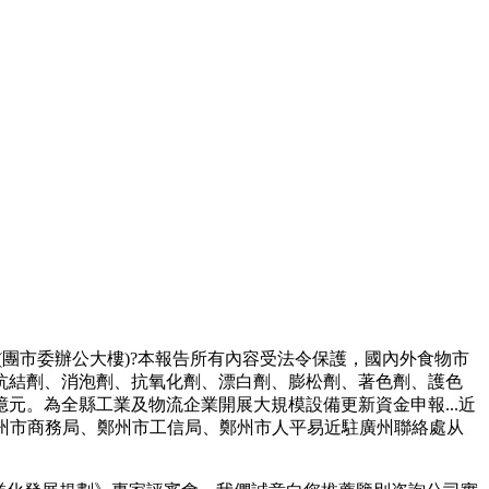
7層(團市委辦公大樓)?本報告所有內容受法令保護，國內外食物市
抗結劑、消泡劑、抗氧化劑、漂白劑、膨松劑、著色劑、護色
元。為全縣工業及物流企業開展大規模設備更新資金申報...近
由鄭州市商務局、鄭州市工信局、鄭州市人平易近駐廣州聯絡處从