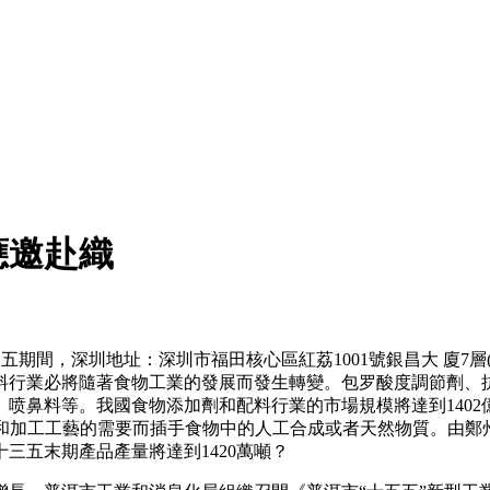
應邀赴織
，十三五期間，深圳地址：深圳市福田核心區紅荔1001號銀昌大 廈
料行業必將隨著食物工業的發展而發生轉變。包罗酸度調節劑、
喷鼻料等。我國食物添加劑和配料行業的市場規模將達到1402億
及為防腐和加工工藝的需要而插手食物中的人工合成或者天然物質。
三五末期產品產量將達到1420萬噸？