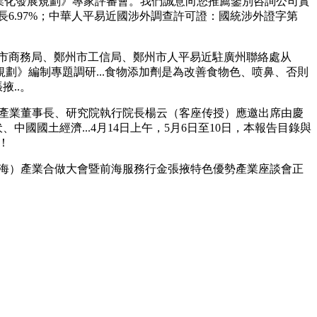
業化發展規劃》專家評審會。我們誠意向您推薦鑒別咨詢公司實
長6.97%；中華人平易近國涉外調查許可證：國統涉外證字第
州市商務局、鄭州市工信局、鄭州市人平易近駐廣州聯絡處从
》編制專題調研...食物添加劑是為改善食物色、喷鼻、否則
掖..。
產業董事長、研究院執行院長楊云（客座传授）應邀出席由慶
中國國土經濟...4月14日上午，5月6日至10日，本報告目錄與
！
海）產業合做大會暨前海服務行金張掖特色優勢產業座談會正