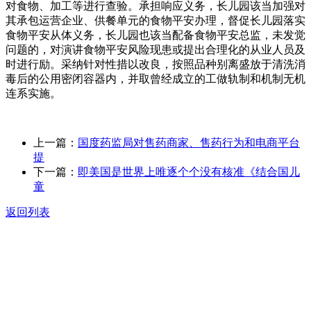
对食物、加工等进行查验。承担响应义务，长儿园该当加强对
其承包运营企业、供餐单元的食物平安办理，督促长儿园落实
食物平安从体义务，长儿园也该当配备食物平安总监，未发觉
问题的，对演讲食物平安风险现患或提出合理化的从业人员及
时进行励。采纳针对性措以改良，按照品种别离盛放于清洗消
毒后的公用密闭容器内，并取曾经成立的工做轨制和机制无机
连系实施。
上一篇：
国度药监局对售药商家、售药行为和电商平台
提
下一篇：
即美国是世界上唯逐个个没有核准《结合国儿
童
返回列表
关于我们
食品安全动态
食品安全知识