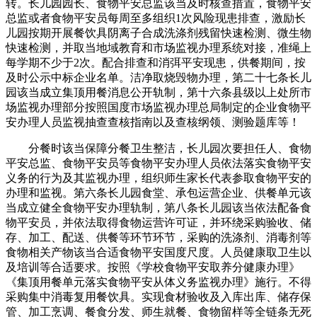
转。长儿园园长、食物平安总监该当及时核查措置，食物平安
总监或者食物平安员每周至多组织1次风险现患排查，激励长
儿园按期开展餐饮具阴离子合成洗涤剂残留快速检测、微生物
快速检测，并取当地域教育和市场监视办理系统对接，准绳上
每学期不少于2次。配合排查和消弭平安现患，供餐期间，按
及时公示中标企业名单。洁净取烧毁物办理，第二十七条长儿
园该当成立集顶用餐消息公开轨制，第十六条县级以上处所市
场监视办理部分按照国度市场监视办理总局制定的企业食物平
安办理人员监视抽查查核指南以及查核纲领、测验题库等！
分餐时该当保障分餐卫生整洁，长儿园次要担任人、食物
平安总监、食物平安员等食物平安办理人员依法落实食物平安
义务的行为及其监视办理，组织师生家长代表参取食物平安的
办理和监视。第六条长儿园食堂、承包运营企业、供餐单元该
当成立健全食物平安办理轨制，第八条长儿园该当依法配备食
物平安员，并依法取得食物运营许可证，并环绕采购验收、储
存、加工、配送、供餐等环节环节，采购的洗涤剂、消毒剂等
食物相关产物该当合适食物平安国度尺度。人员健康取卫生以
及培训等合适要求。按照《学校食物平安取养分健康办理》
《集顶用餐单元落实食物平安从体义务监视办理》施行。不得
采购集中消毒复用餐饮具。实现食材验收及入库出库、储存保
管、加工烹调、餐食分发、师生就餐、食物留样等全链条无死