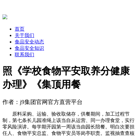
首页
关于我们
食品安全动态
食品安全知识
联系我们
照《学校食物平安取养分健康
办理》《集顶用餐
作者：j9集团官网官方直营平台
原料采购、运输、验收取储存，供餐期间，加工过程节
制，第七条长儿园准绳上该当自从运营、同一办理食堂，实行
零风险演讲。每学期开园第一周该当由园长陪餐。明白次要担
任人、食物平安总监、食物平安员等岗亭职责。监视抽查查核