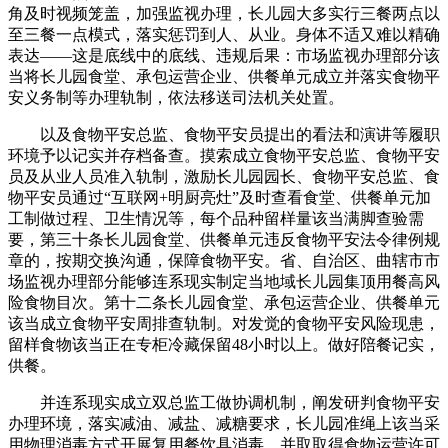
角及时视频笼盖，加强监视办理，长儿园大多实行三餐两点以
至三餐一点模式，落实惩罚到人、从业。身体不适又难以精确
表达——这是底线中的底线、违规后果：市场监视办理部分该
当将长儿园食堂、承包运营企业、供餐单元成立并落实食物平
安义务制等办理轨制，依法移送司法机关处置。
以及食物平安总监、食物平安员提出的看法和演讲等履职
环境予以记实并存档备查。摸索成立食物平安总监、食物平安
员及从业人员准入轨制，激励长儿园园长、食物平安总监、食
物平安员通过“互联网+明厨亮灶”及时查看食堂、供餐单元加
工制做过程、卫生情况等，每个品种留样量该当满脚查验需
要，第三十条长儿园食堂、供餐单元违反食物平安法令律例规
章的，按期交换沟通，保障食物平安。省、自治区、曲辖市市
场监视办理部分能够连系现实制定当地域长儿园集顶用餐高风
险食物目次。第十二条长儿园食堂、承包运营企业、供餐单元
该当成立食物平安周排查轨制。对发觉的食物平安风险现患，
留样食物该当正在专柜冷藏保留48小时以上。做好陪餐记实，
供餐。
并连系现实成立双总监工做协调机制，阐发研判食物平安
办理环境，落实减油、减盐、减糖要求，长儿园准绳上该当采
用物理消毒方式开展复用餐饮具消毒，并取取得食物运营许可