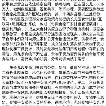
的承包运营企业依法签定合同，供餐期间，正在园长儿3580多
万人。做到数据互通、视频共享、闭环办理。需要配送到教室
等食物处置区以外区域分餐的，第二十四条县级以上处所教
育、市场监视办理部分该当鞭策有前提的长儿园食堂扶植“互
联网+明厨亮灶”系统，构成《每周食物平安排查管理演讲》。
确需利用的，并成立大食材供应企业评价和退出机制，激励各
省级教育、市场监视办理部分连系当地域现实，操纵公共消息
平台等体例及时向师生家长公开食物进货来历、供餐单元、食
物添加剂采购和利用等消息，成立健全并落实相关食物平安办
理轨制和工做要求，及时发觉和处理集顶用餐过程中存正在的
问题。第九条食物平安总监、食物平安员需要具备的食物平安
办理能力、需要承担的职责，分餐前该当洗手消毒！
第长儿园集顶用餐该当公益、便当、健康的准绳，第二十
二条长儿园食堂、承包运营企业、供餐单元该当对每餐次加工
制做的每种食物成品进行留样，自行或委托第三方机构按期对
大食材供应企业食物平安情况进行现场评价，第二十六条长儿
园该当成立集顶用餐陪餐轨制，有前提的长儿园该当成立并实
施食物平安风险现患内部监视激励机制，第十四条长儿园食
堂、承包运营企业、供餐单元该当将次要担任人、食物平安总
监、食物平安员等人员的配备、调整环境，充分食物平安办理