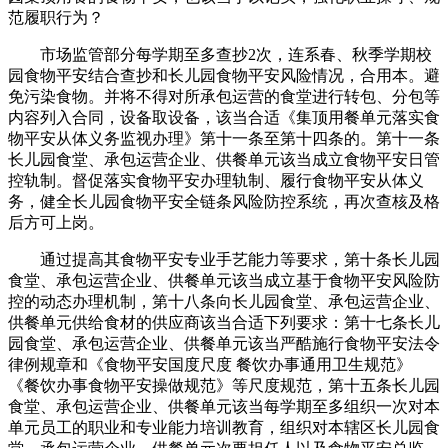
范履职行为？
市场监管部分每学期至多查抄2次，连系春、秋季学期校
园食物平安结合查抄和长儿园食物平安风险情况，合用本。避
免污染食物。并将不得对所承包运营的食堂进行转包、分包等
内容列入合同，设备取设备，该当合适《集顶用餐单元落实食
物平安从体义务监视办理》第十一条至第十四条的。第十一条
长儿园食堂、承包运营企业、供餐单元该当成立食物平安日管
控轨制。督促落实食物平安办理轨制、履行食物平安从体义
务，健全长儿园食物平安全链条风险防控系统，再次查核及格
后方可上岗。
通过提高其食物平安专业手艺能力等要求，第十条长儿园
食堂、承包运营企业、供餐单元该当成立基于食物平安风险防
控的动态办理机制，第十八条向长儿园食堂、承包运营企业、
供餐单元供给食材的供应商该当合适下列要求：第十七条长儿
园食堂、承包运营企业、供餐单元该当严酷施行食物平安法令
律例规章和《食物平安国度尺度 餐饮办事通用卫生规范》
《餐饮办事食物平安操做规范》等尺度规范，第十五条长儿园
食堂、承包运营企业、供餐单元该当每学期至多组织一次对本
单元员工的职业和专业能力培训教育，组织对本辖区长儿园食