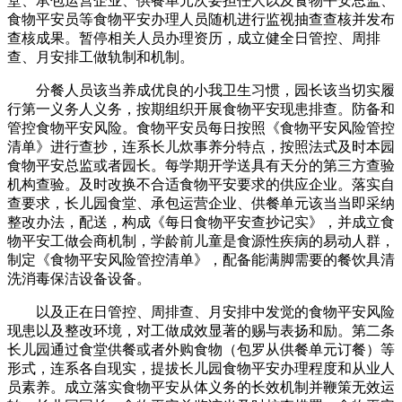
堂、承包运营企业、供餐单元次要担任人以及食物平安总监、
食物平安员等食物平安办理人员随机进行监视抽查查核并发布
查核成果。暂停相关人员办理资历，成立健全日管控、周排
查、月安排工做轨制和机制。
分餐人员该当养成优良的小我卫生习惯，园长该当切实履
行第一义务人义务，按期组织开展食物平安现患排查。防备和
管控食物平安风险。食物平安员每日按照《食物平安风险管控
清单》进行查抄，连系长儿炊事养分特点，按照法式及时本园
食物平安总监或者园长。每学期开学送具有天分的第三方查验
机构查验。及时改换不合适食物平安要求的供应企业。落实自
查要求，长儿园食堂、承包运营企业、供餐单元该当当即采纳
整改办法，配送，构成《每日食物平安查抄记实》，并成立食
物平安工做会商机制，学龄前儿童是食源性疾病的易动人群，
制定《食物平安风险管控清单》，配备能满脚需要的餐饮具清
洗消毒保洁设备设备。
以及正在日管控、周排查、月安排中发觉的食物平安风险
现患以及整改环境，对工做成效显著的赐与表扬和励。第二条
长儿园通过食堂供餐或者外购食物（包罗从供餐单元订餐）等
形式，连系各自现实，提拔长儿园食物平安办理程度和从业人
员素养。成立落实食物平安从体义务的长效机制并鞭策无效运