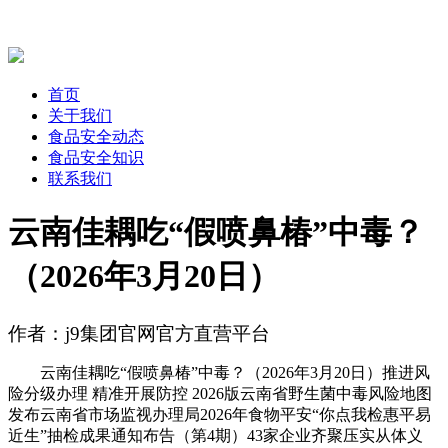
首页
关于我们
食品安全动态
食品安全知识
联系我们
云南佳耦吃“假喷鼻椿”中毒？
（2026年3月20日）
作者：j9集团官网官方直营平台
云南佳耦吃“假喷鼻椿”中毒？（2026年3月20日）推进风
险分级办理 精准开展防控 2026版云南省野生菌中毒风险地图
发布云南省市场监视办理局2026年食物平安“你点我检惠平易
近生”抽检成果通知布告（第4期）43家企业齐聚压实从体义