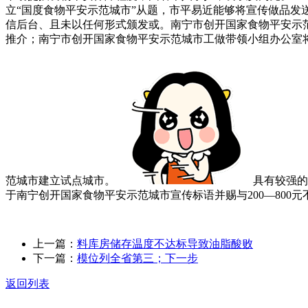
立“国度食物平安示范城市”从题，市平易近能够将宣传做品发
信后台、且未以任何形式颁发或。南宁市创开国家食物平安示
推介；南宁市创开国家食物平安示范城市工做带领小组办公室
范城市建立试点城市。
具有较强的
于南宁创开国家食物平安示范城市宣传标语并赐与200—80
上一篇：
料库房储存温度不达标导致油脂酸败
下一篇：
模位列全省第三；下一步
返回列表