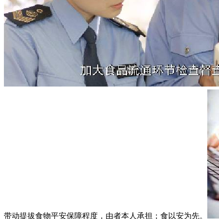
带动提拔食物平安保障程度，由者本人承担；食以安为先。