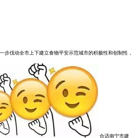
进一步伐动全市上下建立食物平安示范城市的积极性和创制性，
合适南宁市建